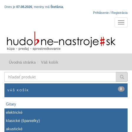
Dnes je
07.08.2026
, meniny má
Štefánia
.
Prihlásenie / Registrácia
Navigá
Úvodná stránka
Váš košík
hľadať
produkt
0
VÁŠ KOŠÍK
Gitary
elektrické
klasické (španielky)
akustické