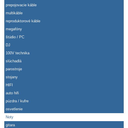
prepojovacie káble
multikáble
reproduktorové káble
megafóny
štúdio / PC
DJ
100V technika
slúchadlá
parostroje
stojany
HIFI
auto hifi
púzdra / kufre
osvetlenie
Noty
gitara