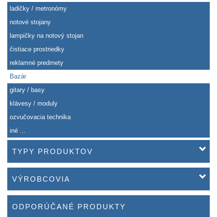
ladičky / metronómy
notové stojany
lampičky na notový stojan
čistiace prostriedky
reklamné predmety
Bazár
gitary / basy
klávesy / moduly
ozvučovacia technika
iné ...
TYPY PRODUKTOV
VÝROBCOVIA
ODPORÚČANÉ PRODUKTY