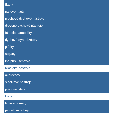
flauty
panove flauty
plechové dychové nástroje
drevené dychové nástroje
fúkacie harmoniky
dychové syntetizátory
plátky
stojany
iné príslušenstvo
Klasické nástroje
akordeony
sláčikové nástroje
príslušenstvo
Bicie
bicie automaty
jednotlivé bubny