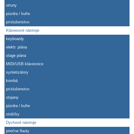
struny
púzdra / kufre
príslušenstvo
Klávesové nástroje
keyboardy
elektr. piána
stage piána
MIDI/USB klávesnice
syntetizátory
kombá
príslušenstvo
stojany
púzdra / kufre
stoličky
Dychové nástroje
priečne flauty