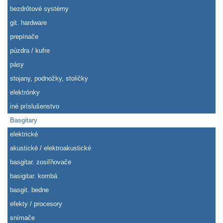
bezdrôtové systémy
git. hardware
prepínače
púzdra / kufre
pásy
stojany, podnožky, stoličky
elektrónky
iné príslušenstvo
Basgitary
elektrické
akustické / elektroakustické
basgitar. zosiľňovače
basigitar. kombá
basgit. bedne
efekty / procesory
snímače