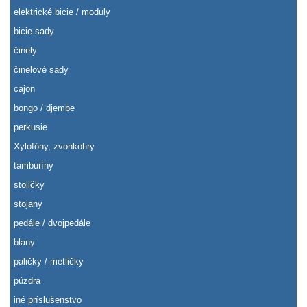
elektrické bicie / moduly
bicie sady
činely
činelové sady
cajon
bongo / djembe
perkusie
Xylofóny, zvonkohry
tamburíny
stoličky
stojany
pedále / dvojpedále
blany
paličky / metličky
púzdra
iné príslušenstvo