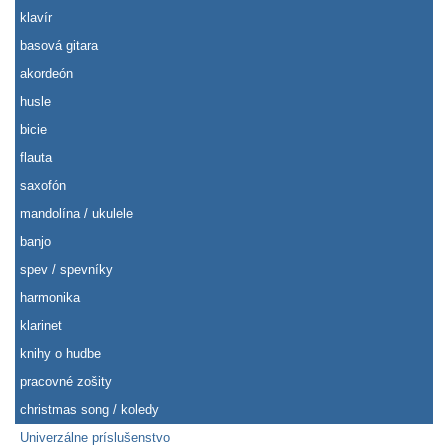
klavír
basová gitara
akordeón
husle
bicie
flauta
saxofón
mandolína / ukulele
banjo
spev / spevníky
harmonika
klarinet
knihy o hudbe
pracovné zošity
christmas song / koledy
Univerzálne príslušenstvo