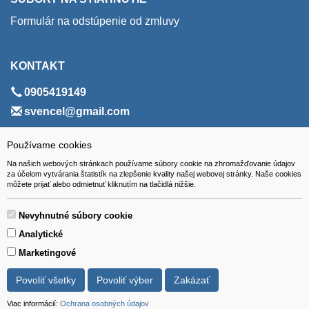
Formulár na odstúpenie od zmluvy
KONTAKT
0905419149
svencel@gmail.com
ADRESA
Používame cookies
Na našich webových stránkach používame súbory cookie na zhromažďovanie údajov
VEST - tech s.r.o.
za účelom vytvárania štatistík na zlepšenie kvality našej webovej stránky. Naše cookies
môžete prijať alebo odmietnuť kliknutím na tlačidlá nižšie.
Hviezdoslavova 280/6, 965 01 Žiar nad Hronom
Slovakia (Slovak Republic)
Nevyhnutné súbory cookie
Analytické
Marketingové
Povoliť všetky
Povoliť výber
Zakázať
Všetky ceny sú uvádzané vrátane DPH.
© 2018 GIBOX, s.r.o. • Generuje redakčný systém YGScms •
Viac informácií:
Ochrana osobných údajov