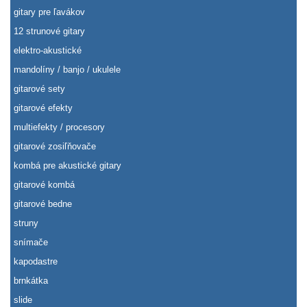
gitary pre ľavákov
12 strunové gitary
elektro-akustické
mandolíny / banjo / ukulele
gitarové sety
gitarové efekty
multiefekty / procesory
gitarové zosiľňovače
kombá pre akustické gitary
gitarové kombá
gitarové bedne
struny
snímače
kapodastre
brnkátka
slide