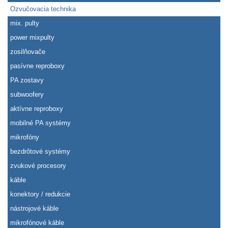
Ozvučovacia technika
mix. pulty
power mixpulty
zosilňovače
pasívne reproboxy
PA zostavy
subwoofery
aktívne reproboxy
mobilné PA systémy
mikrofóny
bezdrôtové systémy
zvukové procesory
káble
konektory / redukcie
nástrojové káble
mikrofónové káble