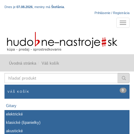
Dnes je
07.08.2026
, meniny má
Štefánia
.
Prihlásenie / Registrácia
Navigá
Úvodná stránka
Váš košík
hľadať
produkt
0
VÁŠ KOŠÍK
Gitary
elektrické
klasické (španielky)
akustické