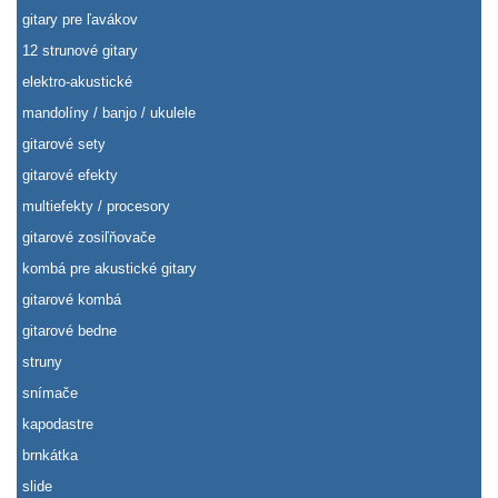
gitary pre ľavákov
12 strunové gitary
elektro-akustické
mandolíny / banjo / ukulele
gitarové sety
gitarové efekty
multiefekty / procesory
gitarové zosiľňovače
kombá pre akustické gitary
gitarové kombá
gitarové bedne
struny
snímače
kapodastre
brnkátka
slide