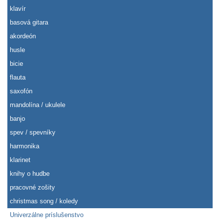
klavír
basová gitara
akordeón
husle
bicie
flauta
saxofón
mandolína / ukulele
banjo
spev / spevníky
harmonika
klarinet
knihy o hudbe
pracovné zošity
christmas song / koledy
Univerzálne príslušenstvo