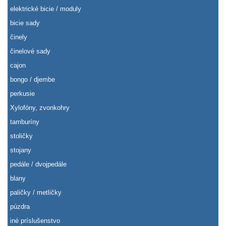
elektrické bicie / moduly
bicie sady
činely
činelové sady
cajon
bongo / djembe
perkusie
Xylofóny, zvonkohry
tamburíny
stoličky
stojany
pedále / dvojpedále
blany
paličky / metličky
púzdra
iné príslušenstvo