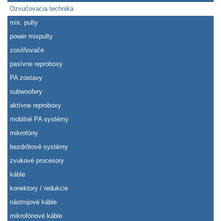
Ozvučovacia technika
mix. pulty
power mixpulty
zosilňovače
pasívne reproboxy
PA zostavy
subwoofery
aktívne reproboxy
mobilné PA systémy
mikrofóny
bezdrôtové systémy
zvukové procesory
káble
konektory / redukcie
nástrojové káble
mikrofónové káble