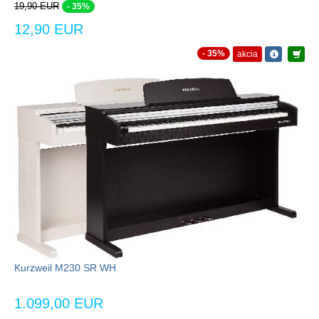
19,90 EUR
- 35%
12,90 EUR
- 35%
akcia
Kurzweil M230 SR WH
1.099,00 EUR