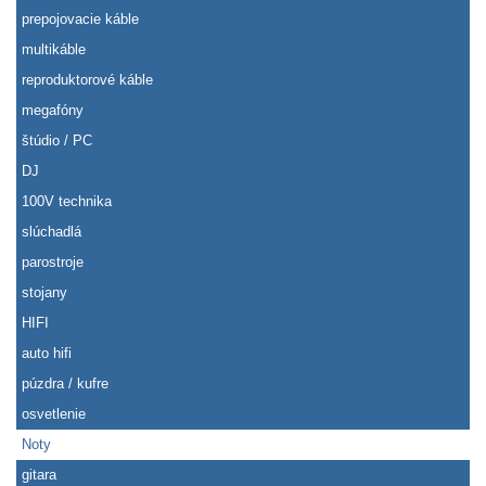
prepojovacie káble
multikáble
reproduktorové káble
megafóny
štúdio / PC
DJ
100V technika
slúchadlá
parostroje
stojany
HIFI
auto hifi
púzdra / kufre
osvetlenie
Noty
gitara