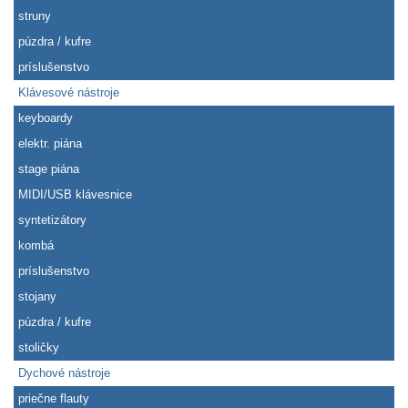
struny
púzdra / kufre
príslušenstvo
Klávesové nástroje
keyboardy
elektr. piána
stage piána
MIDI/USB klávesnice
syntetizátory
kombá
príslušenstvo
stojany
púzdra / kufre
stoličky
Dychové nástroje
priečne flauty