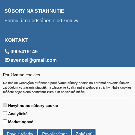
SÚBORY NA STIAHNUTIE
Formulár na odstúpenie od zmluvy
KONTAKT
0905419149
svencel@gmail.com
ADRESA
Používame cookies
Na našich webových stránkach používame súbory cookie na zhromažďovanie údajov
VEST - tech s.r.o.
za účelom vytvárania štatistík na zlepšenie kvality našej webovej stránky. Naše cookies
môžete prijať alebo odmietnuť kliknutím na tlačidlá nižšie.
Hviezdoslavova 280/6, 965 01 Žiar nad Hronom
Slovakia (Slovak Republic)
Nevyhnutné súbory cookie
Analytické
Marketingové
Povoliť všetky
Povoliť výber
Zakázať