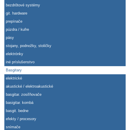
bezdrôtové systémy
git. hardware
prepínače
púzdra / kufre
pásy
stojany, podnožky, stoličky
elektrónky
iné príslušenstvo
Basgitary
elektrické
akustické / elektroakustické
basgitar. zosiľňovače
basigitar. kombá
basgit. bedne
efekty / procesory
snímače