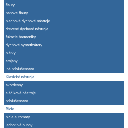
flauty
panove flauty
plechové dychové nástroje
drevené dychové nástroje
fúkacie harmoniky
dychové syntetizátory
plátky
stojany
iné príslušenstvo
Klasické nástroje
akordeony
sláčikové nástroje
príslušenstvo
Bicie
bicie automaty
jednotlivé bubny