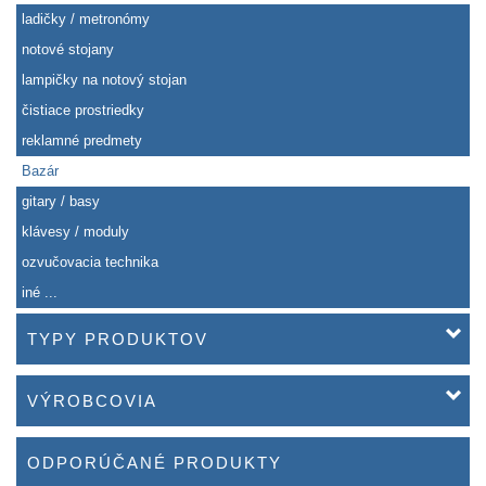
ladičky / metronómy
notové stojany
lampičky na notový stojan
čistiace prostriedky
reklamné predmety
Bazár
gitary / basy
klávesy / moduly
ozvučovacia technika
iné ...
TYPY PRODUKTOV
VÝROBCOVIA
ODPORÚČANÉ PRODUKTY