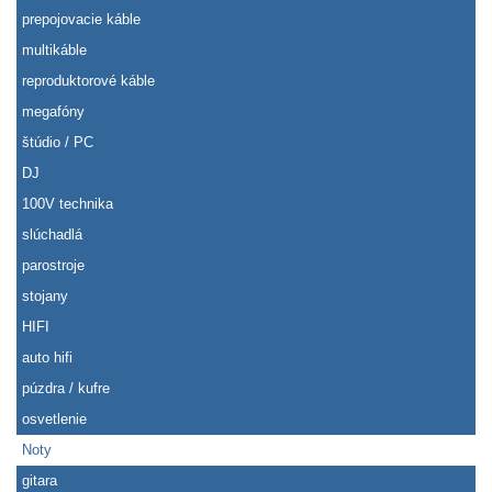
prepojovacie káble
multikáble
reproduktorové káble
megafóny
štúdio / PC
DJ
100V technika
slúchadlá
parostroje
stojany
HIFI
auto hifi
púzdra / kufre
osvetlenie
Noty
gitara