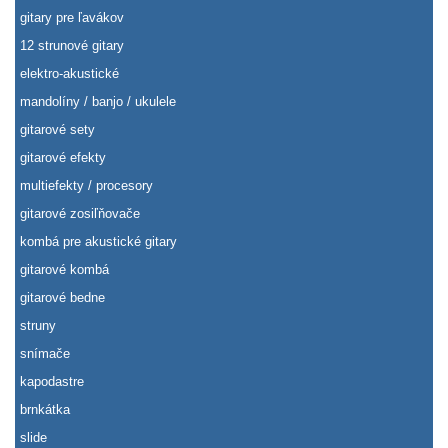
gitary pre ľavákov
12 strunové gitary
elektro-akustické
mandolíny / banjo / ukulele
gitarové sety
gitarové efekty
multiefekty / procesory
gitarové zosiľňovače
kombá pre akustické gitary
gitarové kombá
gitarové bedne
struny
snímače
kapodastre
brnkátka
slide