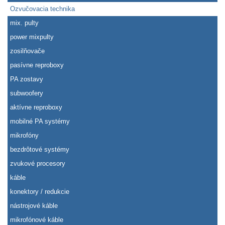
Ozvučovacia technika
mix. pulty
power mixpulty
zosilňovače
pasívne reproboxy
PA zostavy
subwoofery
aktívne reproboxy
mobilné PA systémy
mikrofóny
bezdrôtové systémy
zvukové procesory
káble
konektory / redukcie
nástrojové káble
mikrofónové káble