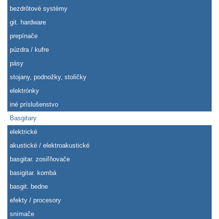
bezdrôtové systémy
git. hardware
prepínače
púzdra / kufre
pásy
stojany, podnožky, stoličky
elektrónky
iné príslušenstvo
Basgitary
elektrické
akustické / elektroakustické
basgitar. zosiľňovače
basigitar. kombá
basgit. bedne
efekty / procesory
snímače