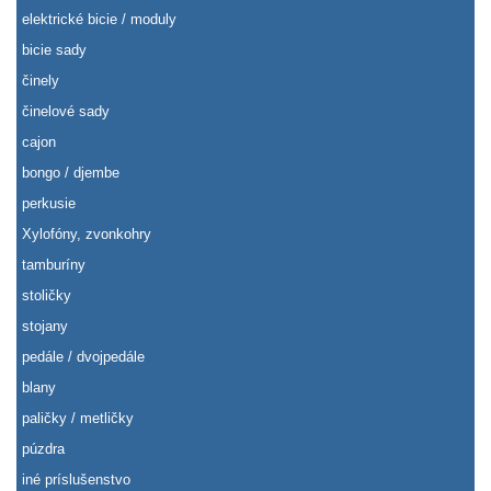
elektrické bicie / moduly
bicie sady
činely
činelové sady
cajon
bongo / djembe
perkusie
Xylofóny, zvonkohry
tamburíny
stoličky
stojany
pedále / dvojpedále
blany
paličky / metličky
púzdra
iné príslušenstvo