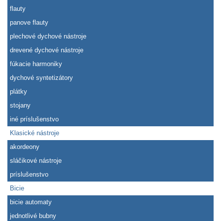
flauty
panove flauty
plechové dychové nástroje
drevené dychové nástroje
fúkacie harmoniky
dychové syntetizátory
plátky
stojany
iné príslušenstvo
Klasické nástroje
akordeony
sláčikové nástroje
príslušenstvo
Bicie
bicie automaty
jednotlivé bubny