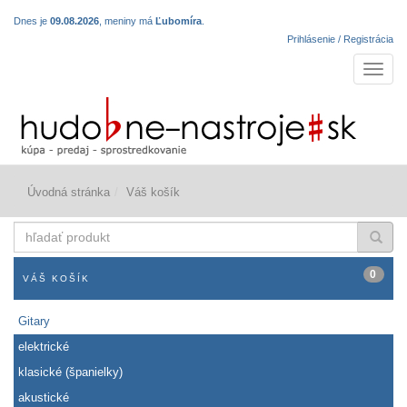
Dnes je
09.08.2026
, meniny má
Ľubomíra
.
Prihlásenie / Registrácia
Navigá
Úvodná stránka
Váš košík
hľadať
produkt
0
VÁŠ KOŠÍK
Gitary
elektrické
klasické (španielky)
akustické