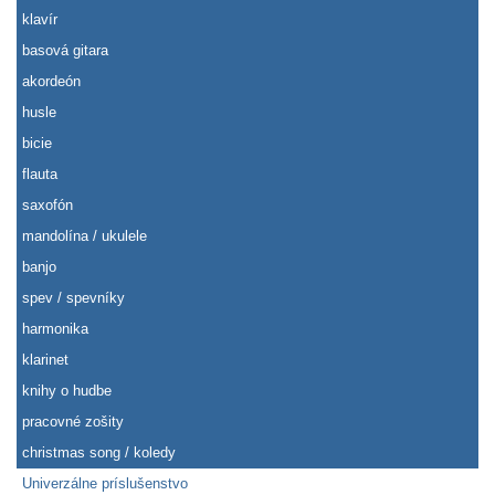
klavír
basová gitara
akordeón
husle
bicie
flauta
saxofón
mandolína / ukulele
banjo
spev / spevníky
harmonika
klarinet
knihy o hudbe
pracovné zošity
christmas song / koledy
Univerzálne príslušenstvo