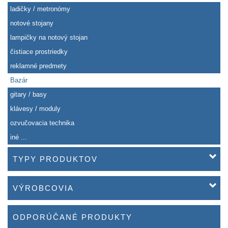
ladičky / metronómy
notové stojany
lampičky na notový stojan
čistiace prostriedky
reklamné predmety
Bazár
gitary / basy
klávesy / moduly
ozvučovacia technika
iné ...
TYPY PRODUKTOV
VÝROBCOVIA
ODPORÚČANÉ PRODUKTY