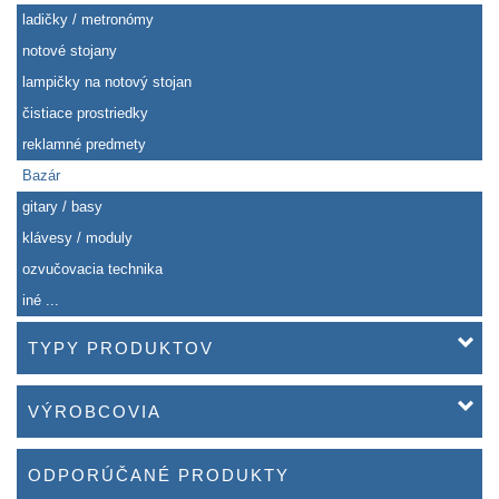
ladičky / metronómy
notové stojany
lampičky na notový stojan
čistiace prostriedky
reklamné predmety
Bazár
gitary / basy
klávesy / moduly
ozvučovacia technika
iné ...
TYPY PRODUKTOV
VÝROBCOVIA
ODPORÚČANÉ PRODUKTY