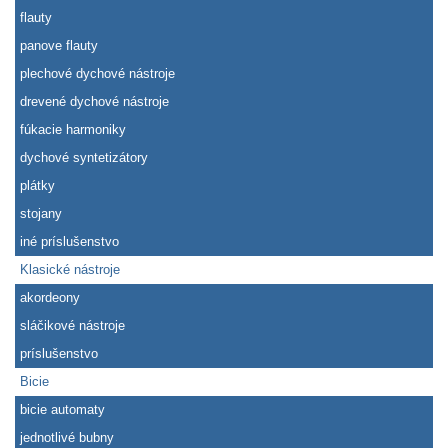
flauty
panove flauty
plechové dychové nástroje
drevené dychové nástroje
fúkacie harmoniky
dychové syntetizátory
plátky
stojany
iné príslušenstvo
Klasické nástroje
akordeony
sláčikové nástroje
príslušenstvo
Bicie
bicie automaty
jednotlivé bubny