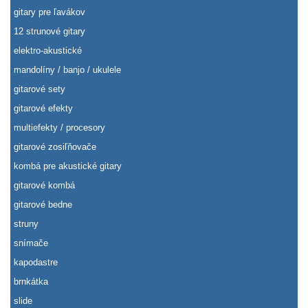
gitary pre ľavákov
12 strunové gitary
elektro-akustické
mandolíny / banjo / ukulele
gitarové sety
gitarové efekty
multiefekty / procesory
gitarové zosiľňovače
kombá pre akustické gitary
gitarové kombá
gitarové bedne
struny
snímače
kapodastre
brnkátka
slide