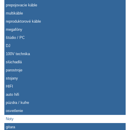
prepojovacie káble
multikáble
reproduktorové káble
megafóny
štúdio / PC
DJ
100V technika
slúchadlá
parostroje
stojany
HIFI
auto hifi
púzdra / kufre
osvetlenie
Noty
gitara