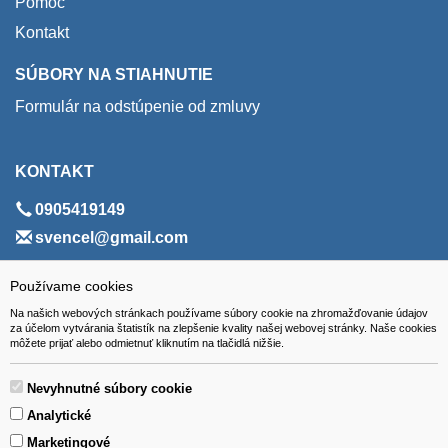
Pomoc
Kontakt
SÚBORY NA STIAHNUTIE
Formulár na odstúpenie od zmluvy
KONTAKT
0905419149
svencel@gmail.com
ADRESA
Používame cookies
Na našich webových stránkach používame súbory cookie na zhromažďovanie údajov
VEST - tech s.r.o.
za účelom vytvárania štatistík na zlepšenie kvality našej webovej stránky. Naše cookies
môžete prijať alebo odmietnuť kliknutím na tlačidlá nižšie.
Hviezdoslavova 280/6, 965 01 Žiar nad Hronom
Slovakia (Slovak Republic)
Nevyhnutné súbory cookie
Analytické
Marketingové