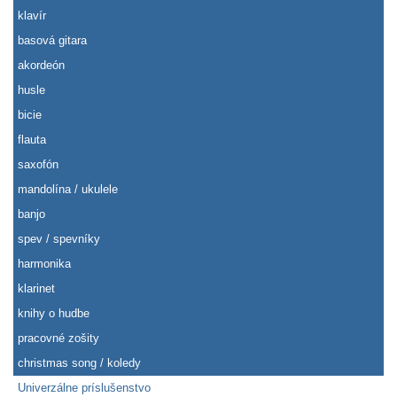
klavír
basová gitara
akordeón
husle
bicie
flauta
saxofón
mandolína / ukulele
banjo
spev / spevníky
harmonika
klarinet
knihy o hudbe
pracovné zošity
christmas song / koledy
Univerzálne príslušenstvo