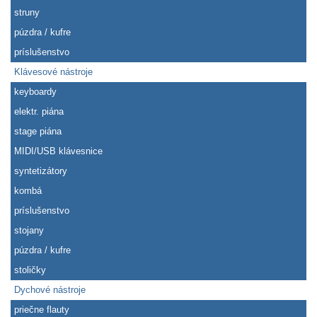
struny
púzdra / kufre
príslušenstvo
Klávesové nástroje
keyboardy
elektr. piána
stage piána
MIDI/USB klávesnice
syntetizátory
kombá
príslušenstvo
stojany
púzdra / kufre
stoličky
Dychové nástroje
priečne flauty