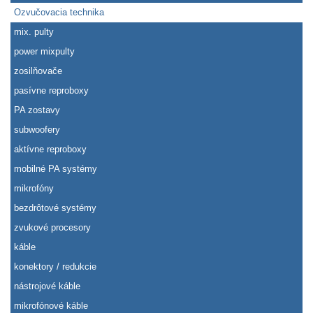
Ozvučovacia technika
mix. pulty
power mixpulty
zosilňovače
pasívne reproboxy
PA zostavy
subwoofery
aktívne reproboxy
mobilné PA systémy
mikrofóny
bezdrôtové systémy
zvukové procesory
káble
konektory / redukcie
nástrojové káble
mikrofónové káble