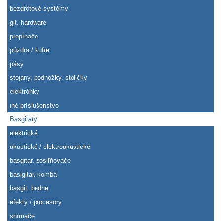
bezdrôtové systémy
git. hardware
prepínače
púzdra / kufre
pásy
stojany, podnožky, stoličky
elektrónky
iné príslušenstvo
Basgitary
elektrické
akustické / elektroakustické
basgitar. zosiľňovače
basigitar. kombá
basgit. bedne
efekty / procesory
snímače