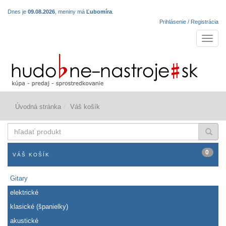
Dnes je
09.08.2026
, meniny má
Ľubomíra
.
Prihlásenie / Registrácia
Navigá
Úvodná stránka
Váš košík
hľadať
produkt
0
VÁŠ KOŠÍK
Gitary
elektrické
klasické (španielky)
akustické