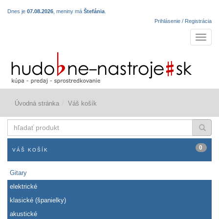
Dnes je
07.08.2026
, meniny má
Štefánia
.
Prihlásenie / Registrácia
Navigá
Úvodná stránka
Váš košík
hľadať
produkt
0
VÁŠ KOŠÍK
Gitary
elektrické
klasické (španielky)
akustické