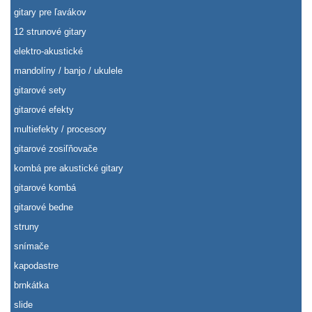
gitary pre ľavákov
12 strunové gitary
elektro-akustické
mandolíny / banjo / ukulele
gitarové sety
gitarové efekty
multiefekty / procesory
gitarové zosiľňovače
kombá pre akustické gitary
gitarové kombá
gitarové bedne
struny
snímače
kapodastre
brnkátka
slide