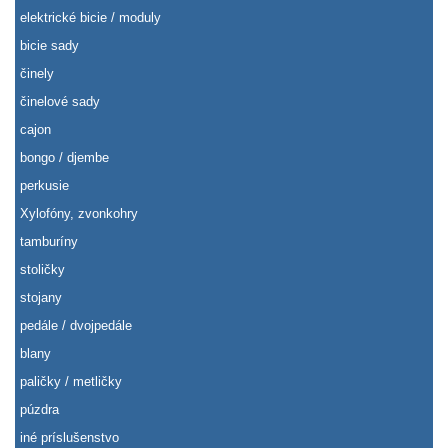
elektrické bicie / moduly
bicie sady
činely
činelové sady
cajon
bongo / djembe
perkusie
Xylofóny, zvonkohry
tamburíny
stoličky
stojany
pedále / dvojpedále
blany
paličky / metličky
púzdra
iné príslušenstvo