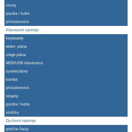
struny
púzdra / kufre
príslušenstvo
Klávesové nástroje
keyboardy
elektr. piána
stage piána
MIDI/USB klávesnice
syntetizátory
kombá
príslušenstvo
stojany
púzdra / kufre
stoličky
Dychové nástroje
priečne flauty