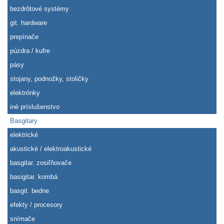
bezdrôtové systémy
git. hardware
prepínače
púzdra / kufre
pásy
stojany, podnožky, stoličky
elektrónky
iné príslušenstvo
Basgitary
elektrické
akustické / elektroakustické
basgitar. zosiľňovače
basigitar. kombá
basgit. bedne
efekty / procesory
snímače