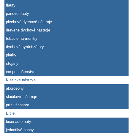
flauty
panove flauty
plechové dychové nástroje
drevené dychové nástroje
fúkacie harmoniky
dychové syntetizátory
plátky
stojany
iné príslušenstvo
Klasické nástroje
akordeony
sláčikové nástroje
príslušenstvo
Bicie
bicie automaty
jednotlivé bubny