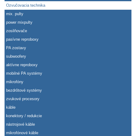
Ozvučovacia technika
mix. pulty
power mixpulty
zosilňovače
pasívne reproboxy
PA zostavy
subwoofery
aktívne reproboxy
mobilné PA systémy
mikrofóny
bezdrôtové systémy
zvukové procesory
káble
konektory / redukcie
nástrojové káble
mikrofónové káble