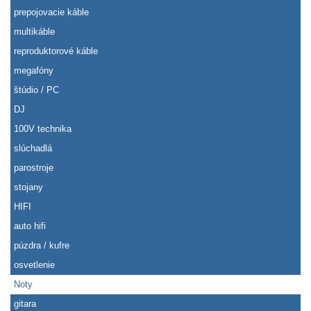
prepojovacie káble
multikáble
reproduktorové káble
megafóny
štúdio / PC
DJ
100V technika
slúchadlá
parostroje
stojany
HIFI
auto hifi
púzdra / kufre
osvetlenie
Noty
gitara