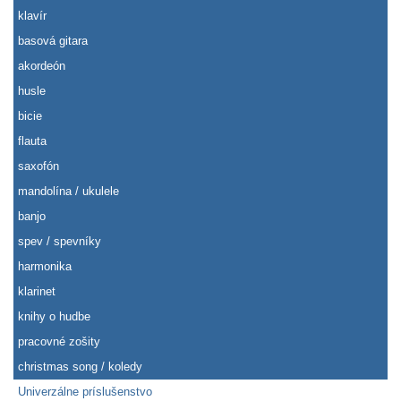
klavír
basová gitara
akordeón
husle
bicie
flauta
saxofón
mandolína / ukulele
banjo
spev / spevníky
harmonika
klarinet
knihy o hudbe
pracovné zošity
christmas song / koledy
Univerzálne príslušenstvo