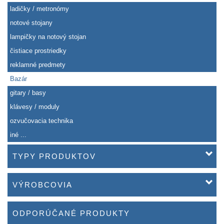
ladičky / metronómy
notové stojany
lampičky na notový stojan
čistiace prostriedky
reklamné predmety
Bazár
gitary / basy
klávesy / moduly
ozvučovacia technika
iné ...
TYPY PRODUKTOV
VÝROBCOVIA
ODPORÚČANÉ PRODUKTY