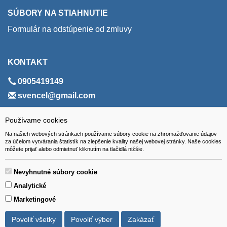
SÚBORY NA STIAHNUTIE
Formulár na odstúpenie od zmluvy
KONTAKT
0905419149
svencel@gmail.com
ADRESA
Používame cookies
Na našich webových stránkach používame súbory cookie na zhromažďovanie údajov
VEST - tech s.r.o.
za účelom vytvárania štatistík na zlepšenie kvality našej webovej stránky. Naše cookies
môžete prijať alebo odmietnuť kliknutím na tlačidlá nižšie.
Hviezdoslavova 280/6, 965 01 Žiar nad Hronom
Slovakia (Slovak Republic)
Nevyhnutné súbory cookie
Analytické
Marketingové
Povoliť všetky
Povoliť výber
Zakázať
Všetky ceny sú uvádzané vrátane DPH.