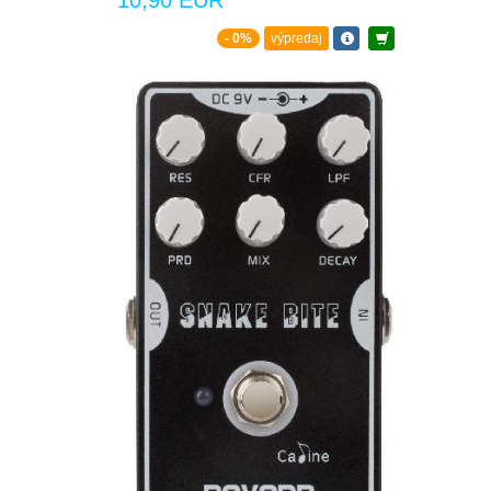
10,90 EUR
- 0%
výpredaj