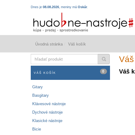
Dnes je
08.08.2026
, meniny má
Oskár
.
Úvodná stránka
Váš košík
hľadať
Váš
produkt
Váš k
0
VÁŠ KOŠÍK
Gitary
Basgitary
Klávesové nástroje
Dychové nástroje
Klasické nástroje
Bicie