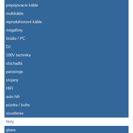
prepojovacie káble
multikáble
reproduktorové káble
megafóny
štúdio / PC
DJ
100V technika
slúchadlá
parostroje
stojany
HIFI
auto hifi
púzdra / kufre
osvetlenie
Noty
gitara