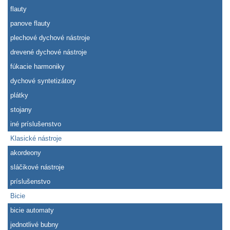
flauty
panove flauty
plechové dychové nástroje
drevené dychové nástroje
fúkacie harmoniky
dychové syntetizátory
plátky
stojany
iné príslušenstvo
Klasické nástroje
akordeony
sláčikové nástroje
príslušenstvo
Bicie
bicie automaty
jednotlivé bubny