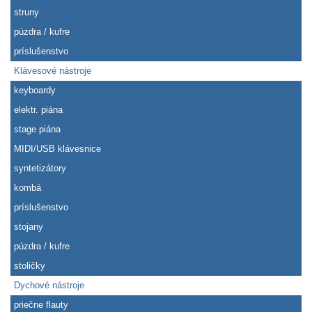
struny
púzdra / kufre
príslušenstvo
Klávesové nástroje
keyboardy
elektr. piána
stage piána
MIDI/USB klávesnice
syntetizátory
kombá
príslušenstvo
stojany
púzdra / kufre
stoličky
Dychové nástroje
priečne flauty