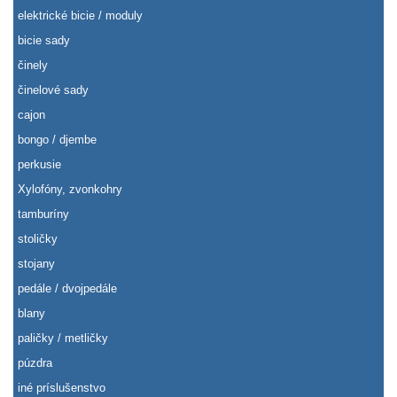
elektrické bicie / moduly
bicie sady
činely
činelové sady
cajon
bongo / djembe
perkusie
Xylofóny, zvonkohry
tamburíny
stoličky
stojany
pedále / dvojpedále
blany
paličky / metličky
púzdra
iné príslušenstvo