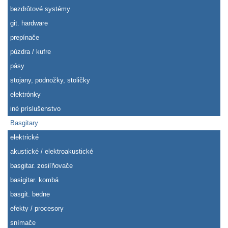
bezdrôtové systémy
git. hardware
prepínače
púzdra / kufre
pásy
stojany, podnožky, stoličky
elektrónky
iné príslušenstvo
Basgitary
elektrické
akustické / elektroakustické
basgitar. zosiľňovače
basigitar. kombá
basgit. bedne
efekty / procesory
snímače