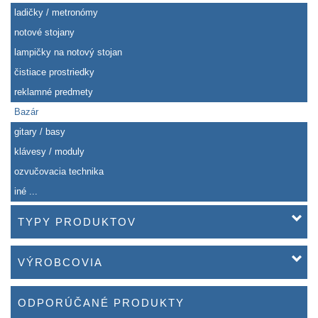
ladičky / metronómy
notové stojany
lampičky na notový stojan
čistiace prostriedky
reklamné predmety
Bazár
gitary / basy
klávesy / moduly
ozvučovacia technika
iné ...
TYPY PRODUKTOV
VÝROBCOVIA
ODPORÚČANÉ PRODUKTY