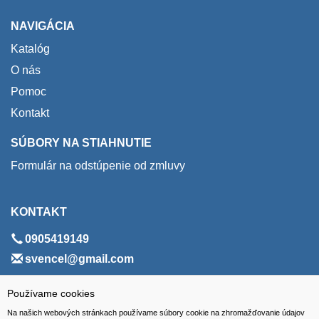
NAVIGÁCIA
Katalóg
O nás
Pomoc
Kontakt
SÚBORY NA STIAHNUTIE
Formulár na odstúpenie od zmluvy
KONTAKT
0905419149
svencel@gmail.com
ADRESA
Používame cookies
Na našich webových stránkach používame súbory cookie na zhromažďovanie údajov