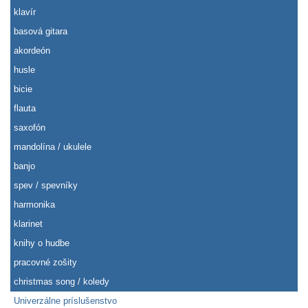
klavír
basová gitara
akordeón
husle
bicie
flauta
saxofón
mandolína / ukulele
banjo
spev / spevníky
harmonika
klarinet
knihy o hudbe
pracovné zošity
christmas song / koledy
Univerzálne príslušenstvo