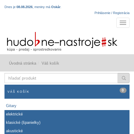
Dnes je
08.08.2026
, meniny má
Oskár
.
Prihlásenie / Registrácia
Navigá
Úvodná stránka
Váš košík
hľadať
produkt
0
VÁŠ KOŠÍK
Gitary
elektrické
klasické (španielky)
akustické