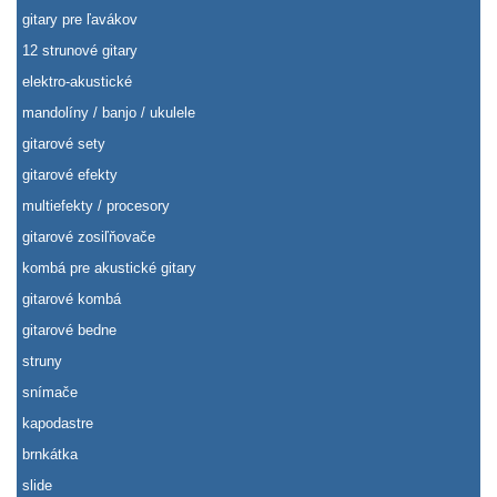
gitary pre ľavákov
12 strunové gitary
elektro-akustické
mandolíny / banjo / ukulele
gitarové sety
gitarové efekty
multiefekty / procesory
gitarové zosiľňovače
kombá pre akustické gitary
gitarové kombá
gitarové bedne
struny
snímače
kapodastre
brnkátka
slide