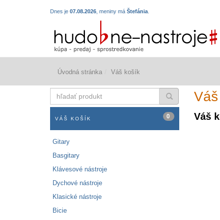
Dnes je
07.08.2026
, meniny má
Štefánia
.
Úvodná stránka
Váš košík
hľadať
Váš
produkt
Váš k
0
VÁŠ KOŠÍK
Gitary
Basgitary
Klávesové nástroje
Dychové nástroje
Klasické nástroje
Bicie