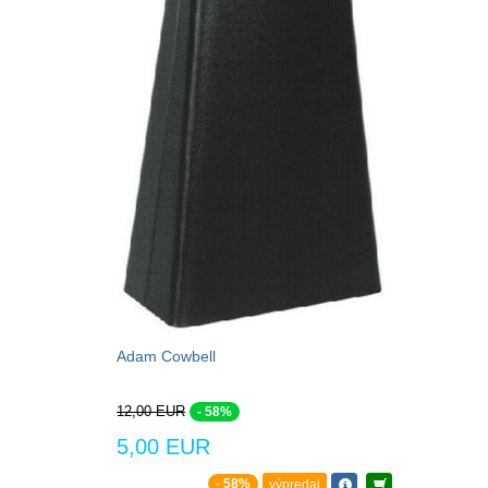
Adam Cowbell
12,00 EUR
- 58%
5,00 EUR
- 58%
výpredaj