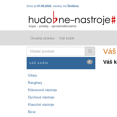
Dnes je
07.08.2026
, meniny má
Štefánia
.
Úvodná stránka
Váš košík
hľadať
Váš
produkt
Váš k
0
VÁŠ KOŠÍK
Gitary
Basgitary
Klávesové nástroje
Dychové nástroje
Klasické nástroje
Bicie