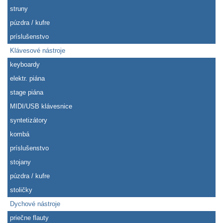
struny
púzdra / kufre
príslušenstvo
Klávesové nástroje
keyboardy
elektr. piána
stage piána
MIDI/USB klávesnice
syntetizátory
kombá
príslušenstvo
stojany
púzdra / kufre
stoličky
Dychové nástroje
priečne flauty