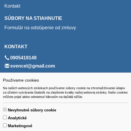
Kontakt
SÚBORY NA STIAHNUTIE
Formulár na odstúpenie od zmluvy
KONTAKT
0905419149
svencel@gmail.com
ADRESA
Používame cookies
Na našich webových stránkach používame súbory cookie na zhromažďovanie údajov
VEST - tech s.r.o.
za účelom vytvárania štatistík na zlepšenie kvality našej webovej stránky. Naše cookies
môžete prijať alebo odmietnuť kliknutím na tlačidlá nižšie.
Hviezdoslavova 280/6, 965 01 Žiar nad Hronom
Slovakia (Slovak Republic)
Nevyhnutné súbory cookie
Analytické
Marketingové