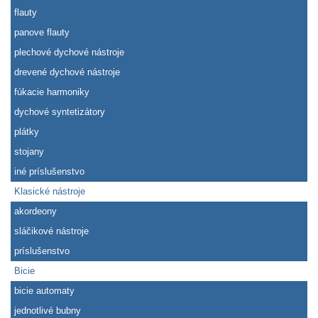
flauty
panove flauty
plechové dychové nástroje
drevené dychové nástroje
fúkacie harmoniky
dychové syntetizátory
plátky
stojany
iné príslušenstvo
Klasické nástroje
akordeony
sláčikové nástroje
príslušenstvo
Bicie
bicie automaty
jednotlivé bubny