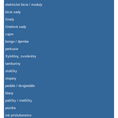
elektrické bicie / moduly
bicie sady
činely
činelové sady
cajon
bongo / djembe
perkusie
Xylofóny, zvonkohry
tamburíny
stoličky
stojany
pedále / dvojpedále
blany
paličky / metličky
púzdra
iné príslušenstvo