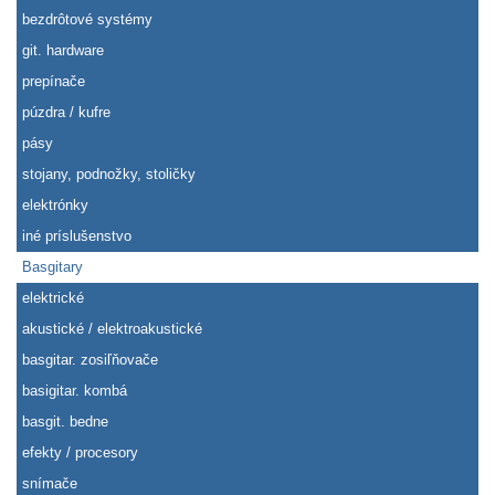
bezdrôtové systémy
git. hardware
prepínače
púzdra / kufre
pásy
stojany, podnožky, stoličky
elektrónky
iné príslušenstvo
Basgitary
elektrické
akustické / elektroakustické
basgitar. zosiľňovače
basigitar. kombá
basgit. bedne
efekty / procesory
snímače