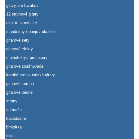
gitary pre ľavákov
12 strunové gitary
elektro-akustické
mandolíny / banjo / ukulele
gitarové sety
gitarové efekty
multiefekty / procesory
gitarové zosiľňovače
kombá pre akustické gitary
gitarové kombá
gitarové bedne
struny
snímače
kapodastre
brnkátka
slide