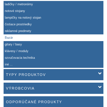
ladičky / metronómy
notové stojany
lampičky na notový stojan
čistiace prostriedky
reklamné predmety
Bazár
gitary / basy
klávesy / moduly
ozvučovacia technika
iné ...
TYPY PRODUKTOV
VÝROBCOVIA
ODPORÚČANÉ PRODUKTY