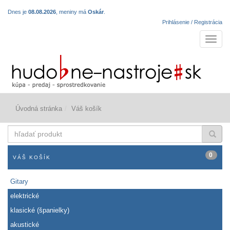
Dnes je
08.08.2026
, meniny má
Oskár
.
Prihlásenie / Registrácia
Navigá
Úvodná stránka
Váš košík
hľadať
produkt
0
VÁŠ KOŠÍK
Gitary
elektrické
klasické (španielky)
akustické