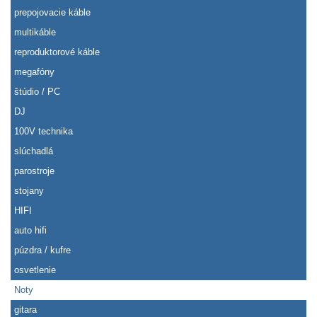
prepojovacie káble
multikáble
reproduktorové káble
megafóny
štúdio / PC
DJ
100V technika
slúchadlá
parostroje
stojany
HIFI
auto hifi
púzdra / kufre
osvetlenie
Noty
gitara