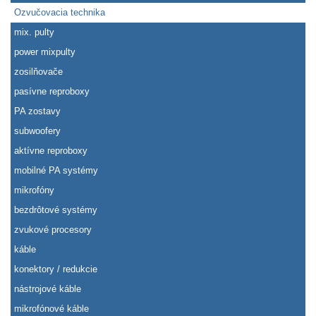
Ozvučovacia technika
mix. pulty
power mixpulty
zosilňovače
pasívne reproboxy
PA zostavy
subwoofery
aktívne reproboxy
mobilné PA systémy
mikrofóny
bezdrôtové systémy
zvukové procesory
káble
konektory / redukcie
nástrojové káble
mikrofónové káble