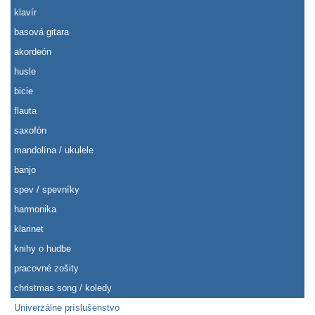
klavír
basová gitara
akordeón
husle
bicie
flauta
saxofón
mandolína / ukulele
banjo
spev / spevníky
harmonika
klarinet
knihy o hudbe
pracovné zošity
christmas song / koledy
Univerzálne príslušenstvo