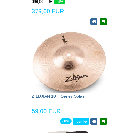
396,00 EUR
- 4%
379,00 EUR
ZILDJIAN 10" I Series Splash
59,00 EUR
- 0%
novinka