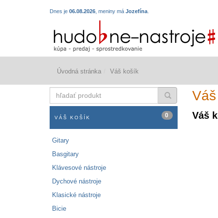
Dnes je
06.08.2026
, meniny má
Jozefína
.
Úvodná stránka
Váš košík
hľadať
Váš
produkt
Váš k
0
VÁŠ KOŠÍK
Gitary
Basgitary
Klávesové nástroje
Dychové nástroje
Klasické nástroje
Bicie