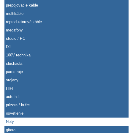
prepojovacie káble
multikáble
reproduktorové káble
megafóny
štúdio / PC
DJ
100V technika
slúchadlá
parostroje
stojany
HIFI
auto hifi
púzdra / kufre
osvetlenie
Noty
gitara