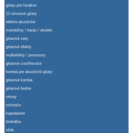
gitary pre ľavákov
12 strunové gitary
elektro-akustické
mandolíny / banjo / ukulele
gitarové sety
gitarové efekty
multiefekty / procesory
gitarové zosiľňovače
kombá pre akustické gitary
gitarové kombá
gitarové bedne
struny
snímače
kapodastre
brnkátka
slide