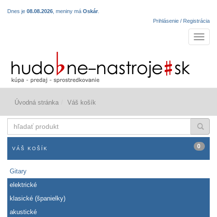
Dnes je
08.08.2026
, meniny má
Oskár
.
Prihlásenie / Registrácia
Navigá
Úvodná stránka
Váš košík
hľadať
produkt
0
VÁŠ KOŠÍK
Gitary
elektrické
klasické (španielky)
akustické