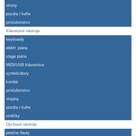
struny
púzdra / kufre
príslušenstvo
Klávesové nástroje
keyboardy
elektr. piána
stage piána
MIDI/USB klávesnice
syntetizátory
kombá
príslušenstvo
stojany
púzdra / kufre
stoličky
Dychové nástroje
priečne flauty