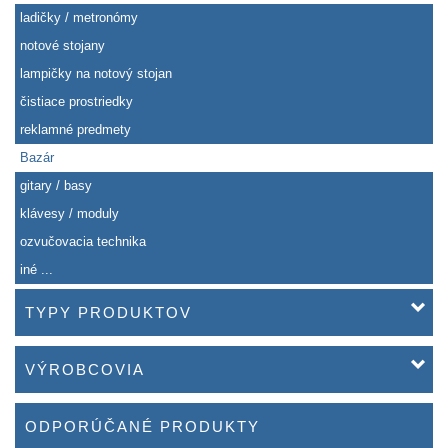
ladičky / metronómy
notové stojany
lampičky na notový stojan
čistiace prostriedky
reklamné predmety
Bazár
gitary / basy
klávesy / moduly
ozvučovacia technika
iné ...
TYPY PRODUKTOV
VÝROBCOVIA
ODPORÚČANÉ PRODUKTY