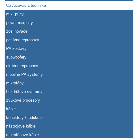
Ozvučovacia technika
mix. pulty
power mixpulty
zosilňovače
pasívne reproboxy
PA zostavy
subwoofery
aktívne reproboxy
mobilné PA systémy
mikrofóny
bezdrôtové systémy
zvukové procesory
káble
konektory / redukcie
nástrojové káble
mikrofónové káble