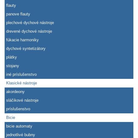
flauty
panove flauty
plechové dychové nástroje
drevené dychové nástroje
fúkacie harmoniky
dychové syntetizátory
plátky
stojany
iné príslušenstvo
Klasické nástroje
akordeony
sláčikové nástroje
príslušenstvo
Bicie
bicie automaty
jednotlivé bubny