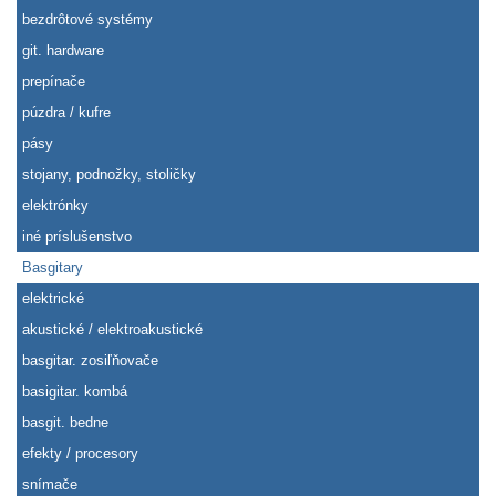
bezdrôtové systémy
git. hardware
prepínače
púzdra / kufre
pásy
stojany, podnožky, stoličky
elektrónky
iné príslušenstvo
Basgitary
elektrické
akustické / elektroakustické
basgitar. zosiľňovače
basigitar. kombá
basgit. bedne
efekty / procesory
snímače