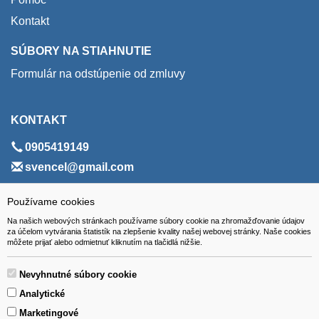
Kontakt
SÚBORY NA STIAHNUTIE
Formulár na odstúpenie od zmluvy
KONTAKT
0905419149
svencel@gmail.com
ADRESA
Používame cookies
Na našich webových stránkach používame súbory cookie na zhromažďovanie údajov
VEST - tech s.r.o.
za účelom vytvárania štatistík na zlepšenie kvality našej webovej stránky. Naše cookies
môžete prijať alebo odmietnuť kliknutím na tlačidlá nižšie.
Hviezdoslavova 280/6, 965 01 Žiar nad Hronom
Slovakia (Slovak Republic)
Nevyhnutné súbory cookie
Analytické
Marketingové