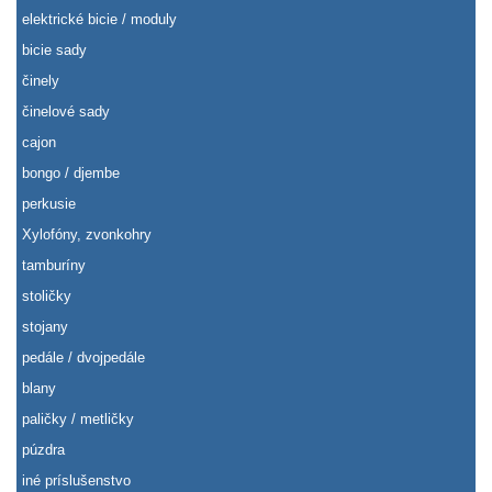
elektrické bicie / moduly
bicie sady
činely
činelové sady
cajon
bongo / djembe
perkusie
Xylofóny, zvonkohry
tamburíny
stoličky
stojany
pedále / dvojpedále
blany
paličky / metličky
púzdra
iné príslušenstvo