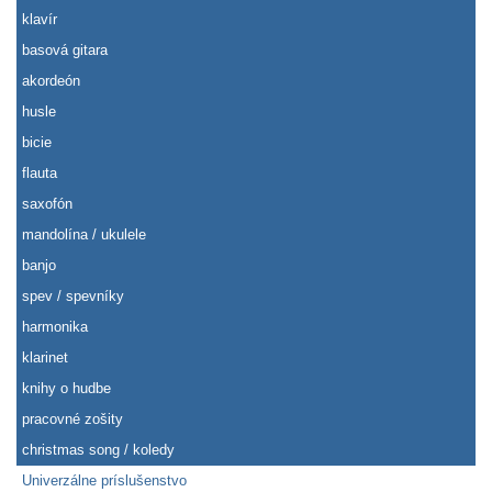
klavír
basová gitara
akordeón
husle
bicie
flauta
saxofón
mandolína / ukulele
banjo
spev / spevníky
harmonika
klarinet
knihy o hudbe
pracovné zošity
christmas song / koledy
Univerzálne príslušenstvo