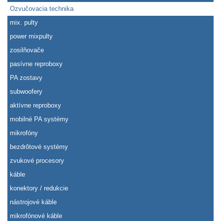
Ozvučovacia technika
mix. pulty
power mixpulty
zosilňovače
pasívne reproboxy
PA zostavy
subwoofery
aktívne reproboxy
mobilné PA systémy
mikrofóny
bezdrôtové systémy
zvukové procesory
káble
konektory / redukcie
nástrojové káble
mikrofónové káble