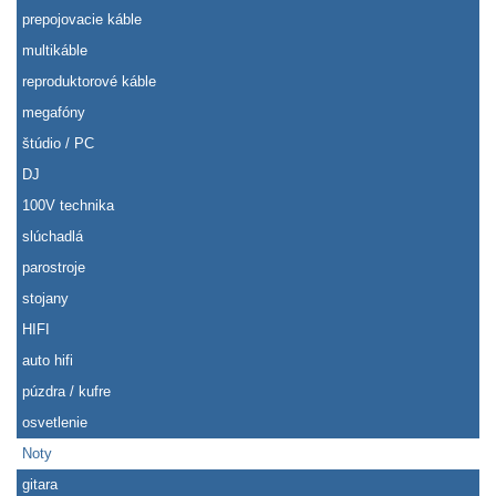
prepojovacie káble
multikáble
reproduktorové káble
megafóny
štúdio / PC
DJ
100V technika
slúchadlá
parostroje
stojany
HIFI
auto hifi
púzdra / kufre
osvetlenie
Noty
gitara