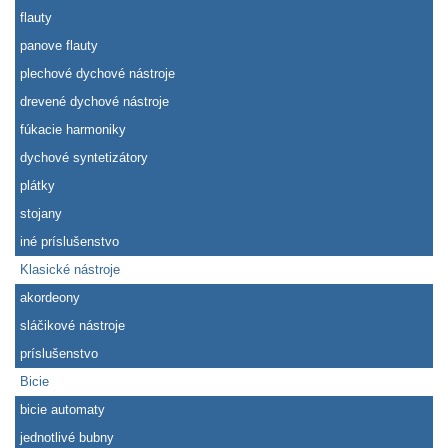
flauty
panove flauty
plechové dychové nástroje
drevené dychové nástroje
fúkacie harmoniky
dychové syntetizátory
plátky
stojany
iné príslušenstvo
Klasické nástroje
akordeony
sláčikové nástroje
príslušenstvo
Bicie
bicie automaty
jednotlivé bubny