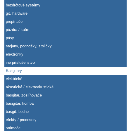
bezdrôtové systémy
git. hardware
prepínače
púzdra / kufre
pásy
stojany, podnožky, stoličky
elektrónky
iné príslušenstvo
Basgitary
elektrické
akustické / elektroakustické
basgitar. zosiľňovače
basigitar. kombá
basgit. bedne
efekty / procesory
snímače