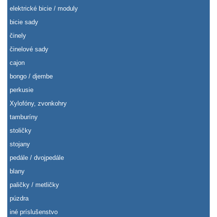
elektrické bicie / moduly
bicie sady
činely
činelové sady
cajon
bongo / djembe
perkusie
Xylofóny, zvonkohry
tamburíny
stoličky
stojany
pedále / dvojpedále
blany
paličky / metličky
púzdra
iné príslušenstvo