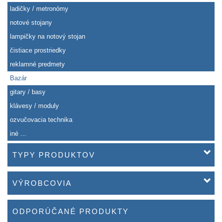
ladičky / metronómy
notové stojany
lampičky na notový stojan
čistiace prostriedky
reklamné predmety
Bazár
gitary / basy
klávesy / moduly
ozvučovacia technika
iné ...
TYPY PRODUKTOV
VÝROBCOVIA
ODPORÚČANÉ PRODUKTY