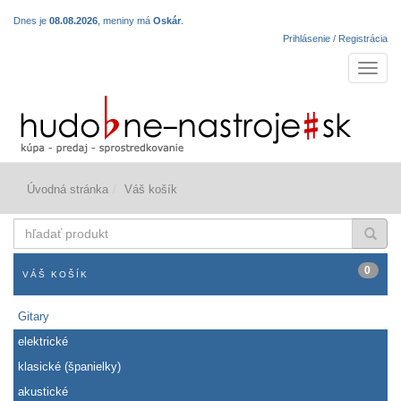
Dnes je
08.08.2026
, meniny má
Oskár
.
Prihlásenie / Registrácia
Navigá
Úvodná stránka
Váš košík
hľadať
produkt
0
VÁŠ KOŠÍK
Gitary
elektrické
klasické (španielky)
akustické