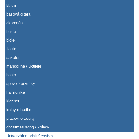
klavír
basová gitara
akordeón
husle
bicie
flauta
saxofón
mandolína / ukulele
banjo
spev / spevníky
harmonika
klarinet
knihy o hudbe
pracovné zošity
christmas song / koledy
Univerzálne príslušenstvo