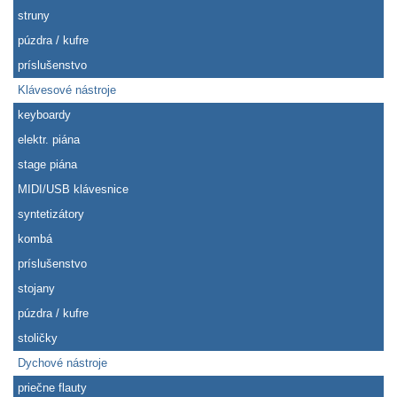
struny
púzdra / kufre
príslušenstvo
Klávesové nástroje
keyboardy
elektr. piána
stage piána
MIDI/USB klávesnice
syntetizátory
kombá
príslušenstvo
stojany
púzdra / kufre
stoličky
Dychové nástroje
priečne flauty