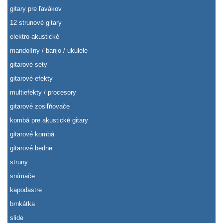
gitary pre ľavákov
12 strunové gitary
elektro-akustické
mandolíny / banjo / ukulele
gitarové sety
gitarové efekty
multiefekty / procesory
gitarové zosiľňovače
kombá pre akustické gitary
gitarové kombá
gitarové bedne
struny
snímače
kapodastre
brnkátka
slide