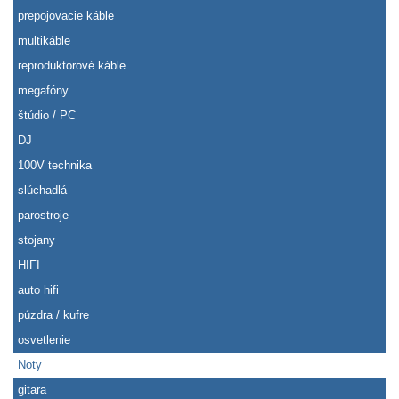
prepojovacie káble
multikáble
reproduktorové káble
megafóny
štúdio / PC
DJ
100V technika
slúchadlá
parostroje
stojany
HIFI
auto hifi
púzdra / kufre
osvetlenie
Noty
gitara