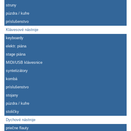
struny
púzdra / kufre
príslušenstvo
Klávesové nástroje
keyboardy
elektr. piána
stage piána
MIDI/USB klávesnice
syntetizátory
kombá
príslušenstvo
stojany
púzdra / kufre
stoličky
Dychové nástroje
priečne flauty