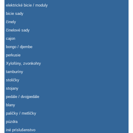
elektrické bicie / moduly
bicie sady
činely
činelové sady
cajon
bongo / djembe
perkusie
Xylofóny, zvonkohry
tamburíny
stoličky
stojany
pedále / dvojpedále
blany
paličky / metličky
púzdra
iné príslušenstvo