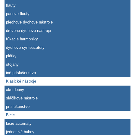
flauty
panove flauty
plechové dychové nástroje
drevené dychové nástroje
fúkacie harmoniky
dychové syntetizátory
plátky
stojany
iné príslušenstvo
Klasické nástroje
akordeony
sláčikové nástroje
príslušenstvo
Bicie
bicie automaty
jednotlivé bubny