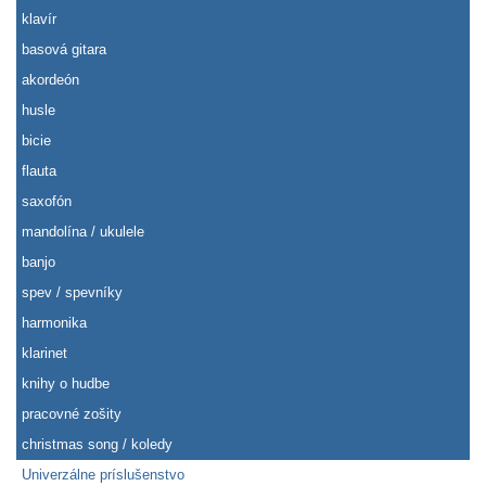
klavír
basová gitara
akordeón
husle
bicie
flauta
saxofón
mandolína / ukulele
banjo
spev / spevníky
harmonika
klarinet
knihy o hudbe
pracovné zošity
christmas song / koledy
Univerzálne príslušenstvo