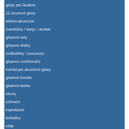
gitary pre ľavákov
12 strunové gitary
elektro-akustické
mandolíny / banjo / ukulele
gitarové sety
gitarové efekty
multiefekty / procesory
gitarové zosiľňovače
kombá pre akustické gitary
gitarové kombá
gitarové bedne
struny
snímače
kapodastre
brnkátka
slide