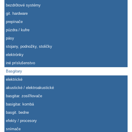
bezdrôtové systémy
git. hardware
prepínače
púzdra / kufre
pásy
stojany, podnožky, stoličky
elektrónky
iné príslušenstvo
Basgitary
elektrické
akustické / elektroakustické
basgitar. zosiľňovače
basigitar. kombá
basgit. bedne
efekty / procesory
snímače