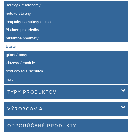
ladičky / metronómy
notové stojany
lampičky na notový stojan
čistiace prostriedky
reklamné predmety
Bazár
gitary / basy
klávesy / moduly
ozvučovacia technika
iné ...
TYPY PRODUKTOV
VÝROBCOVIA
ODPORÚČANÉ PRODUKTY