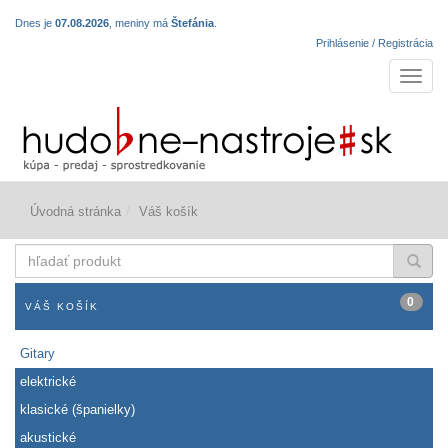
Dnes je
07.08.2026
, meniny má
Štefánia
.
Prihlásenie / Registrácia
Navigá
Úvodná stránka
Váš košík
hľadať
produkt
0
VÁŠ KOŠÍK
Gitary
elektrické
klasické (španielky)
akustické