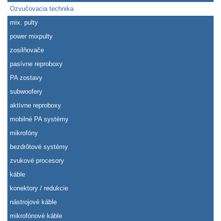
Ozvučovacia technika
mix. pulty
power mixpulty
zosilňovače
pasívne reproboxy
PA zostavy
subwoofery
aktívne reproboxy
mobilné PA systémy
mikrofóny
bezdrôtové systémy
zvukové procesory
káble
konektory / redukcie
nástrojové káble
mikrofónové káble