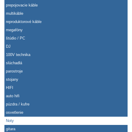
prepojovacie káble
multikáble
reproduktorové káble
megafóny
štúdio / PC
DJ
100V technika
slúchadlá
parostroje
stojany
HIFI
auto hifi
púzdra / kufre
osvetlenie
Noty
gitara