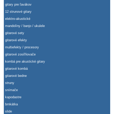
gitary pre ľavákov
12 strunové gitary
elektro-akustické
mandolíny / banjo / ukulele
gitarové sety
gitarové efekty
multiefekty / procesory
gitarové zosiľňovače
kombá pre akustické gitary
gitarové kombá
gitarové bedne
struny
snímače
kapodastre
brnkátka
slide