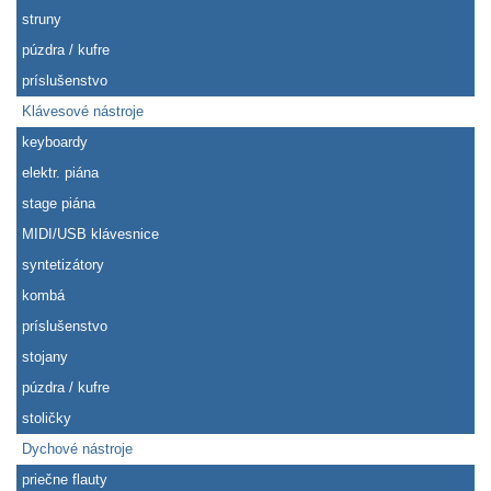
struny
púzdra / kufre
príslušenstvo
Klávesové nástroje
keyboardy
elektr. piána
stage piána
MIDI/USB klávesnice
syntetizátory
kombá
príslušenstvo
stojany
púzdra / kufre
stoličky
Dychové nástroje
priečne flauty