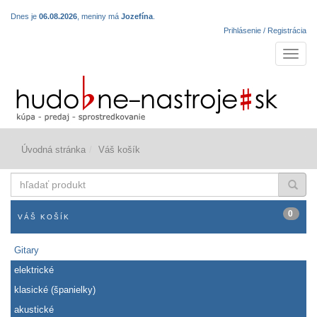
Dnes je
06.08.2026
, meniny má
Jozefína
.
Prihlásenie / Registrácia
Navigá
Úvodná stránka
Váš košík
hľadať
produkt
0
VÁŠ KOŠÍK
Gitary
elektrické
klasické (španielky)
akustické