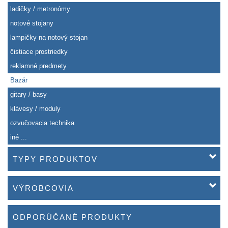
ladičky / metronómy
notové stojany
lampičky na notový stojan
čistiace prostriedky
reklamné predmety
Bazár
gitary / basy
klávesy / moduly
ozvučovacia technika
iné ...
TYPY PRODUKTOV
VÝROBCOVIA
ODPORÚČANÉ PRODUKTY