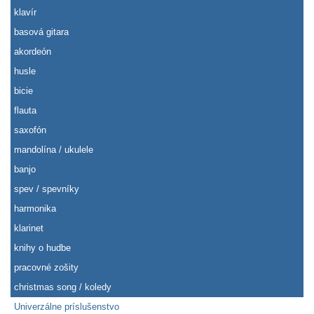
klavír
basová gitara
akordeón
husle
bicie
flauta
saxofón
mandolína / ukulele
banjo
spev / spevníky
harmonika
klarinet
knihy o hudbe
pracovné zošity
christmas song / koledy
Univerzálne príslušenstvo