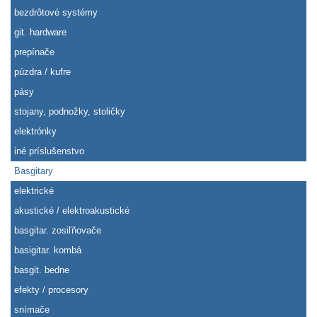
bezdrôtové systémy
git. hardware
prepínače
púzdra / kufre
pásy
stojany, podnožky, stoličky
elektrónky
iné príslušenstvo
Basgitary
elektrické
akustické / elektroakustické
basgitar. zosiľňovače
basigitar. kombá
basgit. bedne
efekty / procesory
snímače