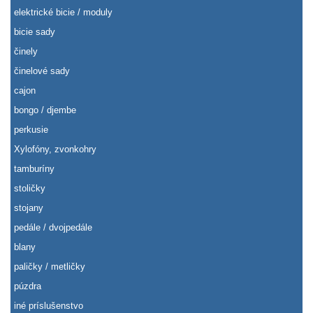
elektrické bicie / moduly
bicie sady
činely
činelové sady
cajon
bongo / djembe
perkusie
Xylofóny, zvonkohry
tamburíny
stoličky
stojany
pedále / dvojpedále
blany
paličky / metličky
púzdra
iné príslušenstvo