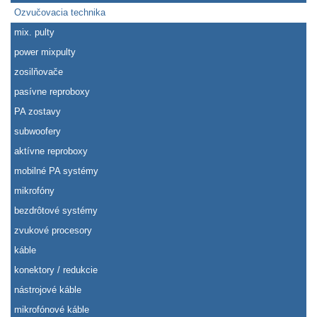
Ozvučovacia technika
mix. pulty
power mixpulty
zosilňovače
pasívne reproboxy
PA zostavy
subwoofery
aktívne reproboxy
mobilné PA systémy
mikrofóny
bezdrôtové systémy
zvukové procesory
káble
konektory / redukcie
nástrojové káble
mikrofónové káble