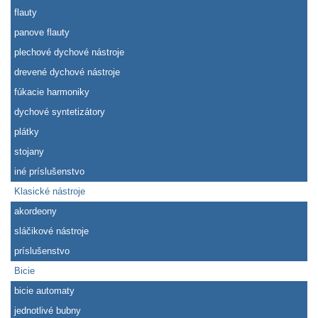
flauty
panove flauty
plechové dychové nástroje
drevené dychové nástroje
fúkacie harmoniky
dychové syntetizátory
plátky
stojany
iné príslušenstvo
Klasické nástroje
akordeony
sláčikové nástroje
príslušenstvo
Bicie
bicie automaty
jednotlivé bubny