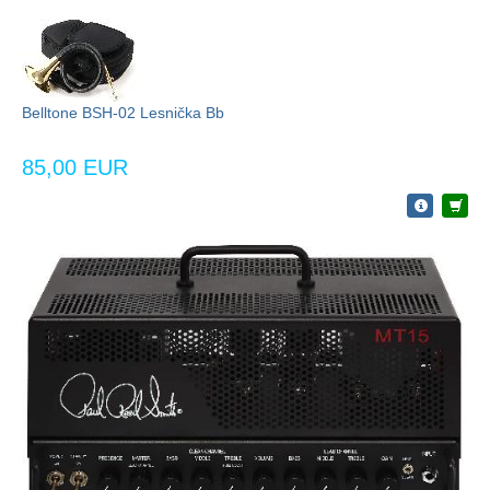
Belltone BSH-02 Lesnička Bb
85,00 EUR