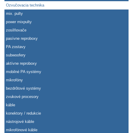
Ozvučovacia technika
mix. pulty
power mixpulty
zosilňovače
pasívne reproboxy
PA zostavy
subwoofery
aktívne reproboxy
mobilné PA systémy
mikrofóny
bezdrôtové systémy
zvukové procesory
káble
konektory / redukcie
nástrojové káble
mikrofónové káble