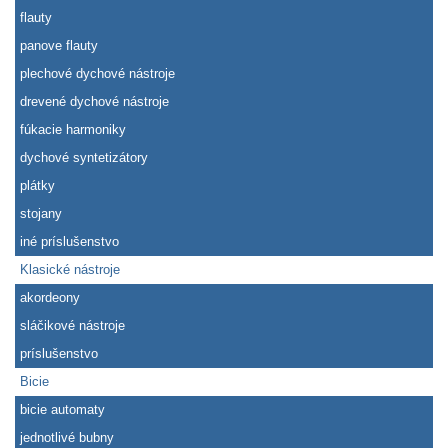
flauty
panove flauty
plechové dychové nástroje
drevené dychové nástroje
fúkacie harmoniky
dychové syntetizátory
plátky
stojany
iné príslušenstvo
Klasické nástroje
akordeony
sláčikové nástroje
príslušenstvo
Bicie
bicie automaty
jednotlivé bubny