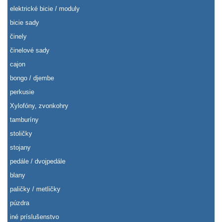
elektrické bicie / moduly
bicie sady
činely
činelové sady
cajon
bongo / djembe
perkusie
Xylofóny, zvonkohry
tamburíny
stoličky
stojany
pedále / dvojpedále
blany
paličky / metličky
púzdra
iné príslušenstvo