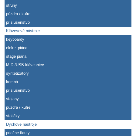
struny
púzdra / kufre
príslušenstvo
Klávesové nástroje
keyboardy
elektr. piána
stage piána
MIDI/USB klávesnice
syntetizátory
kombá
príslušenstvo
stojany
púzdra / kufre
stoličky
Dychové nástroje
priečne flauty