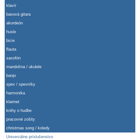
klavír
basová gitara
akordeón
husle
bicie
flauta
saxofón
mandolína / ukulele
banjo
spev / spevníky
harmonika
klarinet
knihy o hudbe
pracovné zošity
christmas song / koledy
Univerzálne príslušenstvo