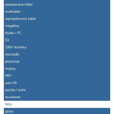
prepojovacie káble
multikáble
reproduktorové káble
megafóny
štúdio / PC
DJ
100V technika
slúchadlá
parostroje
stojany
HIFI
auto hifi
púzdra / kufre
osvetlenie
Noty
gitara