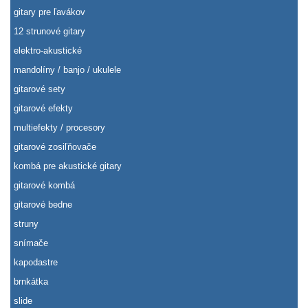
gitary pre ľavákov
12 strunové gitary
elektro-akustické
mandolíny / banjo / ukulele
gitarové sety
gitarové efekty
multiefekty / procesory
gitarové zosiľňovače
kombá pre akustické gitary
gitarové kombá
gitarové bedne
struny
snímače
kapodastre
brnkátka
slide