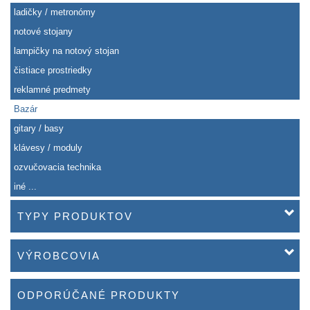
ladičky / metronómy
notové stojany
lampičky na notový stojan
čistiace prostriedky
reklamné predmety
Bazár
gitary / basy
klávesy / moduly
ozvučovacia technika
iné ...
TYPY PRODUKTOV
VÝROBCOVIA
ODPORÚČANÉ PRODUKTY