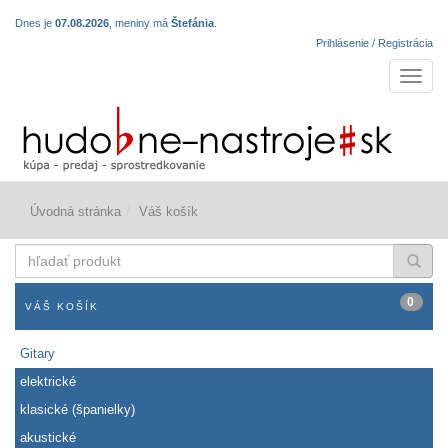
Dnes je
07.08.2026
, meniny má
Štefánia
.
Prihlásenie / Registrácia
Navigá
Úvodná stránka
Váš košík
hľadať
produkt
0
VÁŠ KOŠÍK
Gitary
elektrické
klasické (španielky)
akustické