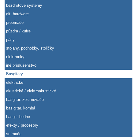
bezdrôtové systémy
git. hardware
prepínače
púzdra / kufre
pásy
stojany, podnožky, stoličky
elektrónky
iné príslušenstvo
Basgitary
elektrické
akustické / elektroakustické
basgitar. zosiľňovače
basigitar. kombá
basgit. bedne
efekty / procesory
snímače