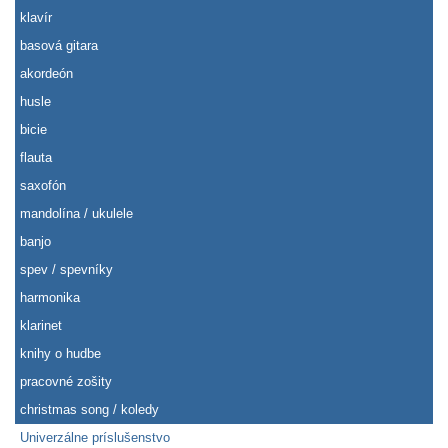
klavír
basová gitara
akordeón
husle
bicie
flauta
saxofón
mandolína / ukulele
banjo
spev / spevníky
harmonika
klarinet
knihy o hudbe
pracovné zošity
christmas song / koledy
Univerzálne príslušenstvo