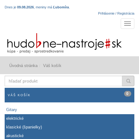
Dnes je
09.08.2026
, meniny má
Ľubomíra
.
Prihlásenie / Registrácia
Navigá
Úvodná stránka
Váš košík
hľadať
produkt
0
VÁŠ KOŠÍK
Gitary
elektrické
klasické (španielky)
akustické