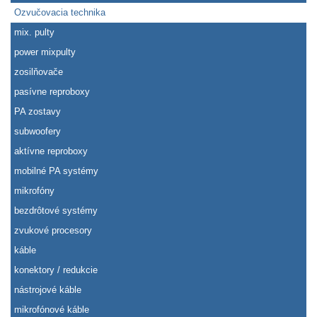
Ozvučovacia technika
mix. pulty
power mixpulty
zosilňovače
pasívne reproboxy
PA zostavy
subwoofery
aktívne reproboxy
mobilné PA systémy
mikrofóny
bezdrôtové systémy
zvukové procesory
káble
konektory / redukcie
nástrojové káble
mikrofónové káble