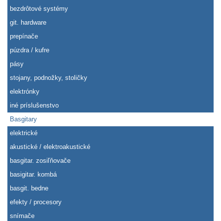
bezdrôtové systémy
git. hardware
prepínače
púzdra / kufre
pásy
stojany, podnožky, stoličky
elektrónky
iné príslušenstvo
Basgitary
elektrické
akustické / elektroakustické
basgitar. zosiľňovače
basigitar. kombá
basgit. bedne
efekty / procesory
snímače