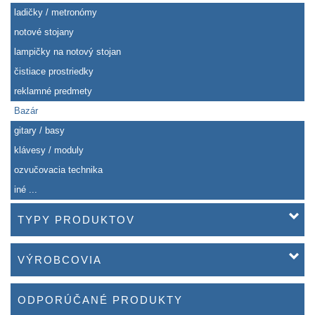
ladičky / metronómy
notové stojany
lampičky na notový stojan
čistiace prostriedky
reklamné predmety
Bazár
gitary / basy
klávesy / moduly
ozvučovacia technika
iné ...
TYPY PRODUKTOV
VÝROBCOVIA
ODPORÚČANÉ PRODUKTY