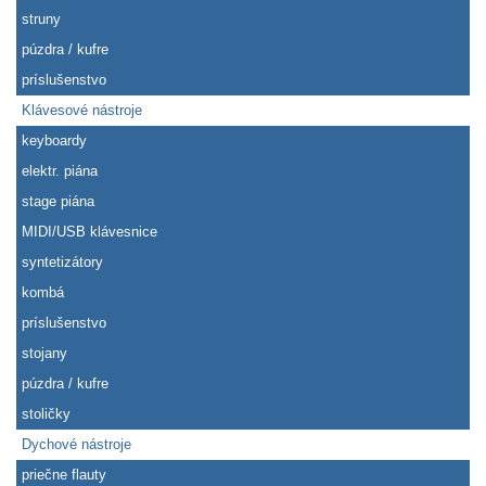
struny
púzdra / kufre
príslušenstvo
Klávesové nástroje
keyboardy
elektr. piána
stage piána
MIDI/USB klávesnice
syntetizátory
kombá
príslušenstvo
stojany
púzdra / kufre
stoličky
Dychové nástroje
priečne flauty