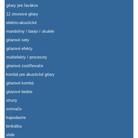
gitary pre ľavákov
12 strunové gitary
elektro-akustické
mandolíny / banjo / ukulele
gitarové sety
gitarové efekty
multiefekty / procesory
gitarové zosiľňovače
kombá pre akustické gitary
gitarové kombá
gitarové bedne
struny
snímače
kapodastre
brnkátka
slide