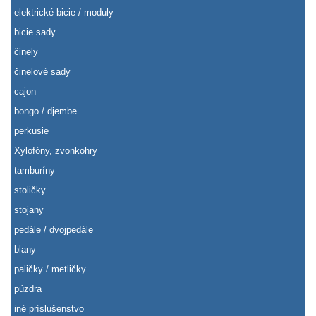
elektrické bicie / moduly
bicie sady
činely
činelové sady
cajon
bongo / djembe
perkusie
Xylofóny, zvonkohry
tamburíny
stoličky
stojany
pedále / dvojpedále
blany
paličky / metličky
púzdra
iné príslušenstvo