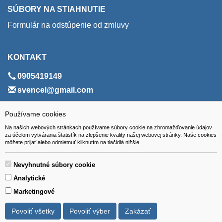
SÚBORY NA STIAHNUTIE
Formulár na odstúpenie od zmluvy
KONTAKT
0905419149
svencel@gmail.com
ADRESA
Používame cookies
Na našich webových stránkach používame súbory cookie na zhromažďovanie údajov
VEST - tech s.r.o.
za účelom vytvárania štatistík na zlepšenie kvality našej webovej stránky. Naše cookies
môžete prijať alebo odmietnuť kliknutím na tlačidlá nižšie.
Hviezdoslavova 280/6, 965 01 Žiar nad Hronom
Slovakia (Slovak Republic)
Nevyhnutné súbory cookie
Analytické
Marketingové
Povoliť všetky
Povoliť výber
Zakázať
Všetky ceny sú uvádzané vrátane DPH.