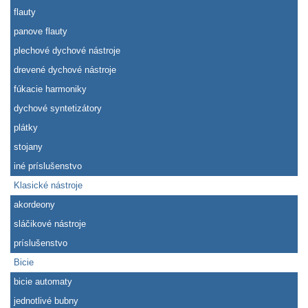
flauty
panove flauty
plechové dychové nástroje
drevené dychové nástroje
fúkacie harmoniky
dychové syntetizátory
plátky
stojany
iné príslušenstvo
Klasické nástroje
akordeony
sláčikové nástroje
príslušenstvo
Bicie
bicie automaty
jednotlivé bubny