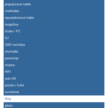
prepojovacie káble
multikáble
reproduktorové káble
megafóny
štúdio / PC
DJ
100V technika
slúchadlá
parostroje
stojany
HIFI
auto hifi
púzdra / kufre
osvetlenie
Noty
gitara