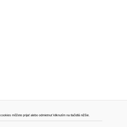
ADRESA
kies môžete prijať alebo odmietnuť kliknutím na tlačidlá nižšie.
VEST - tech s.r.o.
Hviezdoslavova 280/6, 965 01 Žiar nad Hronom