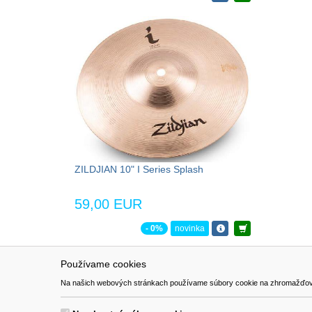
ZILDJIAN 10" I Series Splash
59,00 EUR
- 0%
novinka
Používame cookies
NAVIGÁCIA
SÚBORY 
Na našich webových stránkach používame súbory cookie na zhromažďovanie ú
Katalóg
Formulár 
O nás