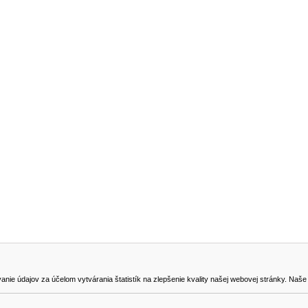
NA STIAHNUTIE
KONTAKT
dajov za účelom vytvárania štatistík na zlepšenie kvality našej webovej stránky. Naše coo
na odstúpenie od zmluvy
0905419149
svencel@gmail.com