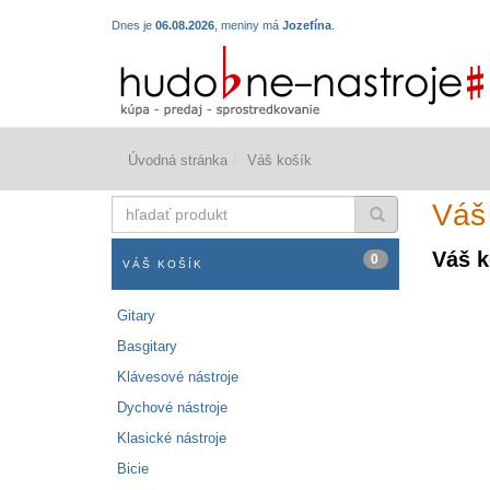
Dnes je
06.08.2026
, meniny má
Jozefína
.
Úvodná stránka
Váš košík
hľadať
Váš
produkt
Váš k
0
VÁŠ KOŠÍK
Gitary
Basgitary
Klávesové nástroje
Dychové nástroje
Klasické nástroje
Bicie