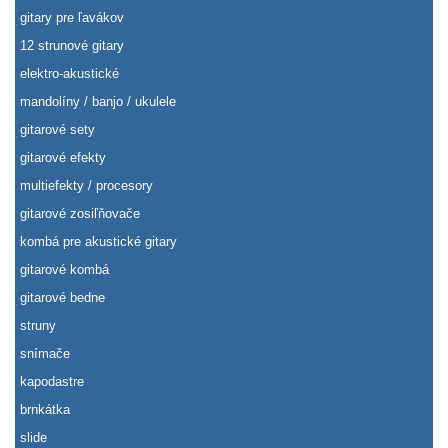
gitary pre ľavákov
12 strunové gitary
elektro-akustické
mandolíny / banjo / ukulele
gitarové sety
gitarové efekty
multiefekty / procesory
gitarové zosiľňovače
kombá pre akustické gitary
gitarové kombá
gitarové bedne
struny
snímače
kapodastre
brnkátka
slide