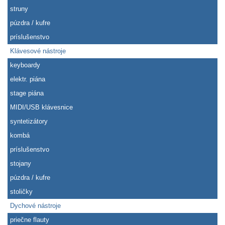
struny
púzdra / kufre
príslušenstvo
Klávesové nástroje
keyboardy
elektr. piána
stage piána
MIDI/USB klávesnice
syntetizátory
kombá
príslušenstvo
stojany
púzdra / kufre
stoličky
Dychové nástroje
priečne flauty