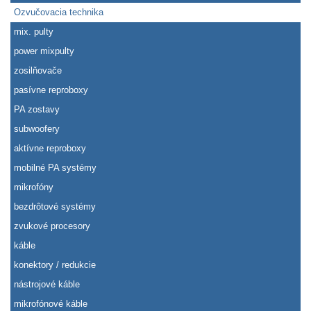
Ozvučovacia technika
mix. pulty
power mixpulty
zosilňovače
pasívne reproboxy
PA zostavy
subwoofery
aktívne reproboxy
mobilné PA systémy
mikrofóny
bezdrôtové systémy
zvukové procesory
káble
konektory / redukcie
nástrojové káble
mikrofónové káble