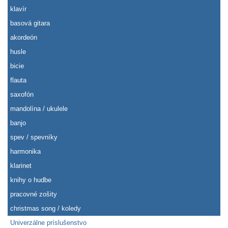
klavír
basová gitara
akordeón
husle
bicie
flauta
saxofón
mandolína / ukulele
banjo
spev / spevníky
harmonika
klarinet
knihy o hudbe
pracovné zošity
christmas song / koledy
Univerzálne príslušenstvo