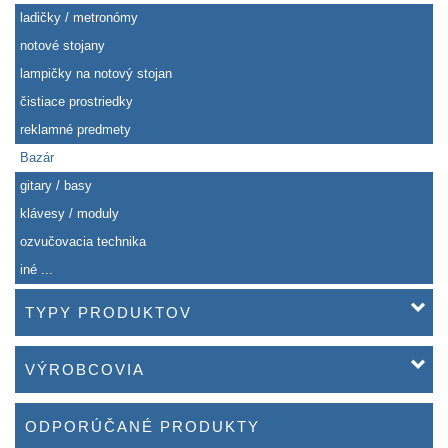
ladičky / metronómy
notové stojany
lampičky na notový stojan
čistiace prostriedky
reklamné predmety
Bazár
gitary / basy
klávesy / moduly
ozvučovacia technika
iné ...
TYPY PRODUKTOV
VÝROBCOVIA
ODPORÚČANÉ PRODUKTY