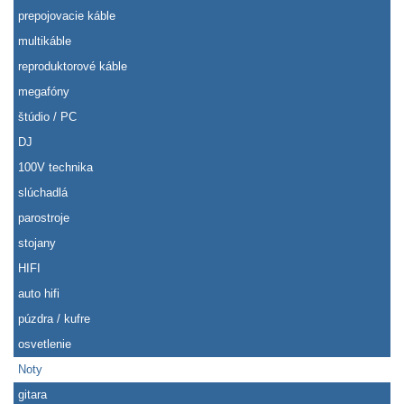
prepojovacie káble
multikáble
reproduktorové káble
megafóny
štúdio / PC
DJ
100V technika
slúchadlá
parostroje
stojany
HIFI
auto hifi
púzdra / kufre
osvetlenie
Noty
gitara