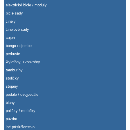
elektrické bicie / moduly
bicie sady
činely
činelové sady
cajon
bongo / djembe
perkusie
Xylofóny, zvonkohry
tamburíny
stoličky
stojany
pedále / dvojpedále
blany
paličky / metličky
púzdra
iné príslušenstvo