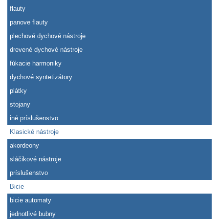
flauty
panove flauty
plechové dychové nástroje
drevené dychové nástroje
fúkacie harmoniky
dychové syntetizátory
plátky
stojany
iné príslušenstvo
Klasické nástroje
akordeony
sláčikové nástroje
príslušenstvo
Bicie
bicie automaty
jednotlivé bubny