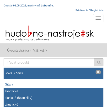
Dnes je
09.08.2026
, meniny má
Ľubomíra
.
Prihlásenie / Registrácia
Navigá
Úvodná stránka
Váš košík
hľadať
produkt
0
VÁŠ KOŠÍK
Gitary
elektrické
klasické (španielky)
akustické