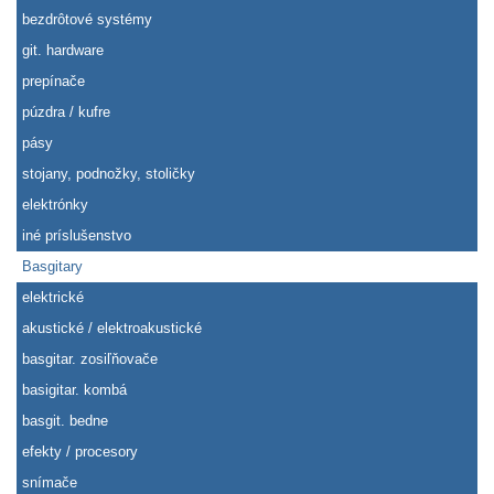
bezdrôtové systémy
git. hardware
prepínače
púzdra / kufre
pásy
stojany, podnožky, stoličky
elektrónky
iné príslušenstvo
Basgitary
elektrické
akustické / elektroakustické
basgitar. zosiľňovače
basigitar. kombá
basgit. bedne
efekty / procesory
snímače