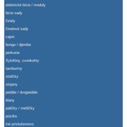
elektrické bicie / moduly
bicie sady
činely
činelové sady
cajon
bongo / djembe
perkusie
Xylofóny, zvonkohry
tamburíny
stoličky
stojany
pedále / dvojpedále
blany
paličky / metličky
púzdra
iné príslušenstvo