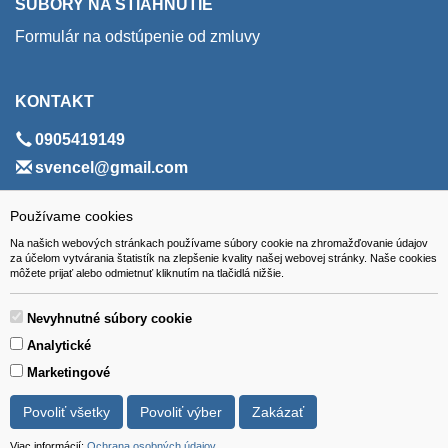
SÚBORY NA STIAHNUTIE
Formulár na odstúpenie od zmluvy
KONTAKT
0905419149
svencel@gmail.com
ADRESA
Používame cookies
Na našich webových stránkach používame súbory cookie na zhromažďovanie údajov
VEST - tech s.r.o.
za účelom vytvárania štatistík na zlepšenie kvality našej webovej stránky. Naše cookies
môžete prijať alebo odmietnuť kliknutím na tlačidlá nižšie.
Hviezdoslavova 280/6, 965 01 Žiar nad Hronom
Slovakia (Slovak Republic)
Nevyhnutné súbory cookie
Analytické
Marketingové
Povoliť všetky
Povoliť výber
Zakázať
Všetky ceny sú uvádzané vrátane DPH.
© 2018 GIBOX, s.r.o. • Generuje redakčný systém YGScms •
Viac informácií:
Ochrana osobných údajov