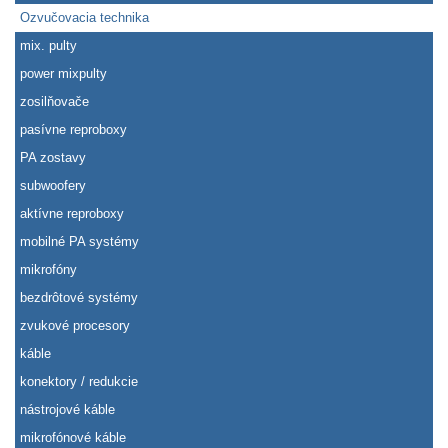
Ozvučovacia technika
mix. pulty
power mixpulty
zosilňovače
pasívne reproboxy
PA zostavy
subwoofery
aktívne reproboxy
mobilné PA systémy
mikrofóny
bezdrôtové systémy
zvukové procesory
káble
konektory / redukcie
nástrojové káble
mikrofónové káble