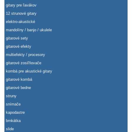
gitary pre ľavákov
12 strunové gitary
elektro-akustické
mandolíny / banjo / ukulele
gitarové sety
gitarové efekty
multiefekty / procesory
gitarové zosiľňovače
kombá pre akustické gitary
gitarové kombá
gitarové bedne
struny
snímače
kapodastre
brnkátka
slide