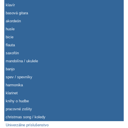
klavír
basová gitara
akordeón
husle
bicie
flauta
saxofón
mandolína / ukulele
banjo
spev / spevníky
harmonika
klarinet
knihy o hudbe
pracovné zošity
christmas song / koledy
Univerzálne príslušenstvo