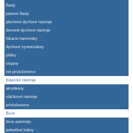
flauty
panove flauty
plechové dychové nástroje
drevené dychové nástroje
fúkacie harmoniky
dychové syntetizátory
plátky
stojany
iné príslušenstvo
Klasické nástroje
akordeony
sláčikové nástroje
príslušenstvo
Bicie
bicie automaty
jednotlivé bubny