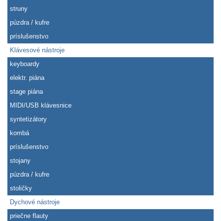
struny
púzdra / kufre
príslušenstvo
Klávesové nástroje
keyboardy
elektr. piána
stage piána
MIDI/USB klávesnice
syntetizátory
kombá
príslušenstvo
stojany
púzdra / kufre
stoličky
Dychové nástroje
priečne flauty