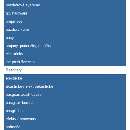
bezdrôtové systémy
git. hardware
prepínače
púzdra / kufre
pásy
stojany, podnožky, stoličky
elektrónky
iné príslušenstvo
Basgitary
elektrické
akustické / elektroakustické
basgitar. zosiľňovače
basigitar. kombá
basgit. bedne
efekty / procesory
snímače