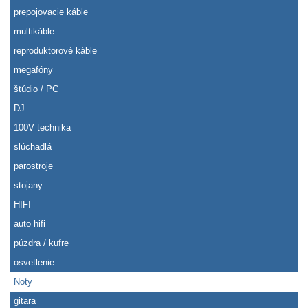
prepojovacie káble
multikáble
reproduktorové káble
megafóny
štúdio / PC
DJ
100V technika
slúchadlá
parostroje
stojany
HIFI
auto hifi
púzdra / kufre
osvetlenie
Noty
gitara