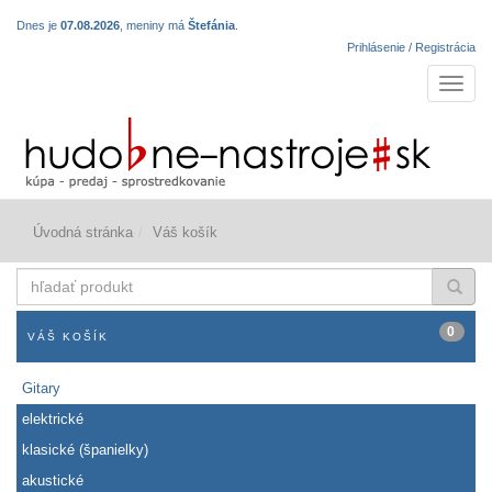
Dnes je
07.08.2026
, meniny má
Štefánia
.
Prihlásenie / Registrácia
Navigá
Úvodná stránka
Váš košík
hľadať
produkt
0
VÁŠ KOŠÍK
Gitary
elektrické
klasické (španielky)
akustické