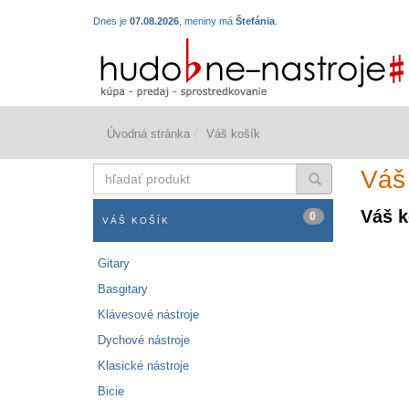
Dnes je
07.08.2026
, meniny má
Štefánia
.
Úvodná stránka
Váš košík
hľadať
Váš
produkt
Váš k
0
VÁŠ KOŠÍK
Gitary
Basgitary
Klávesové nástroje
Dychové nástroje
Klasické nástroje
Bicie