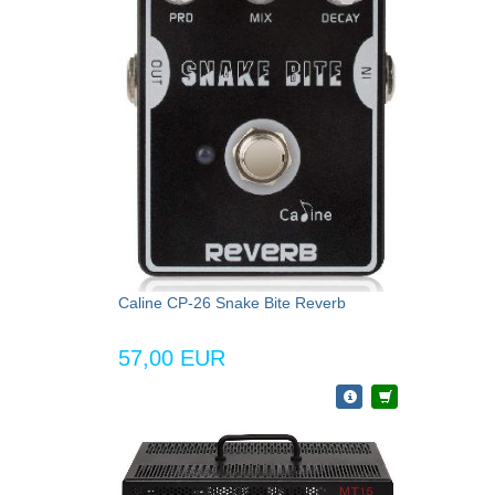
Caline CP-26 Snake Bite Reverb
57,00 EUR