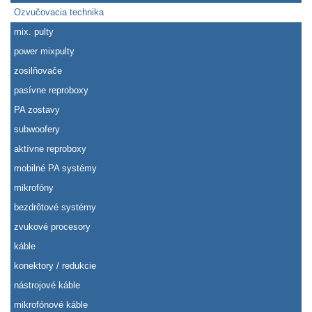
Ozvučovacia technika
mix. pulty
power mixpulty
zosilňovače
pasívne reproboxy
PA zostavy
subwoofery
aktívne reproboxy
mobilné PA systémy
mikrofóny
bezdrôtové systémy
zvukové procesory
káble
konektory / redukcie
nástrojové káble
mikrofónové káble