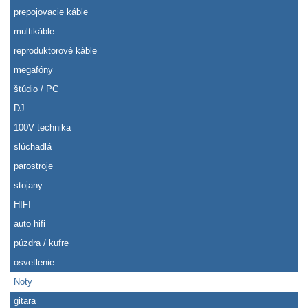
prepojovacie káble
multikáble
reproduktorové káble
megafóny
štúdio / PC
DJ
100V technika
slúchadlá
parostroje
stojany
HIFI
auto hifi
púzdra / kufre
osvetlenie
Noty
gitara