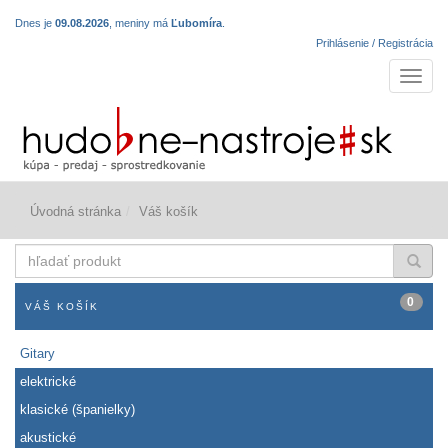
Dnes je
09.08.2026
, meniny má
Ľubomíra
.
Prihlásenie / Registrácia
Navigá
Úvodná stránka
Váš košík
hľadať
produkt
0
VÁŠ KOŠÍK
Gitary
elektrické
klasické (španielky)
akustické