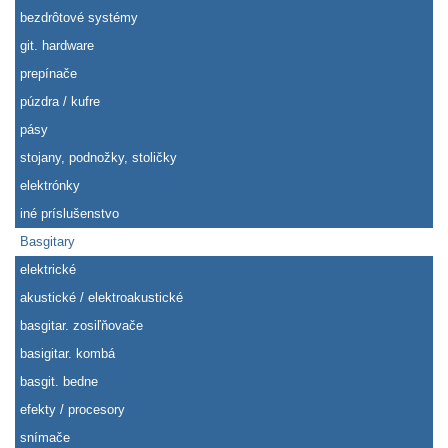
bezdrôtové systémy
git. hardware
prepínače
púzdra / kufre
pásy
stojany, podnožky, stoličky
elektrónky
iné príslušenstvo
Basgitary
elektrické
akustické / elektroakustické
basgitar. zosiľňovače
basigitar. kombá
basgit. bedne
efekty / procesory
snímače