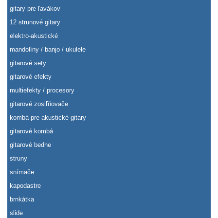
gitary pre ľavákov
12 strunové gitary
elektro-akustické
mandolíny / banjo / ukulele
gitarové sety
gitarové efekty
multiefekty / procesory
gitarové zosiľňovače
kombá pre akustické gitary
gitarové kombá
gitarové bedne
struny
snímače
kapodastre
brnkátka
slide