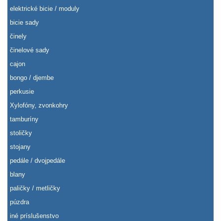
elektrické bicie / moduly
bicie sady
činely
činelové sady
cajon
bongo / djembe
perkusie
Xylofóny, zvonkohry
tamburíny
stoličky
stojany
pedále / dvojpedále
blany
paličky / metličky
púzdra
iné príslušenstvo