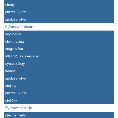
struny
púzdra / kufre
príslušenstvo
Klávesové nástroje
keyboardy
elektr. piána
stage piána
MIDI/USB klávesnice
syntetizátory
kombá
príslušenstvo
stojany
púzdra / kufre
stoličky
Dychové nástroje
priečne flauty