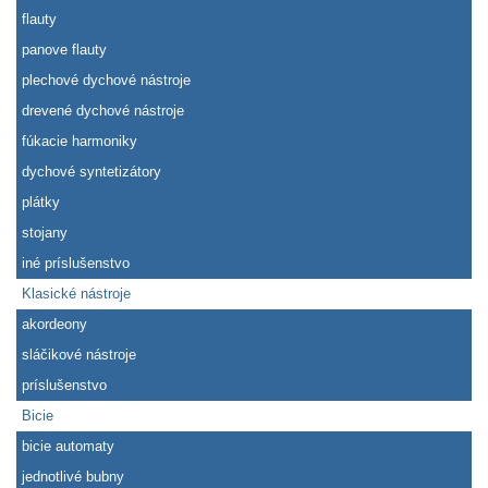
flauty
panove flauty
plechové dychové nástroje
drevené dychové nástroje
fúkacie harmoniky
dychové syntetizátory
plátky
stojany
iné príslušenstvo
Klasické nástroje
akordeony
sláčikové nástroje
príslušenstvo
Bicie
bicie automaty
jednotlivé bubny