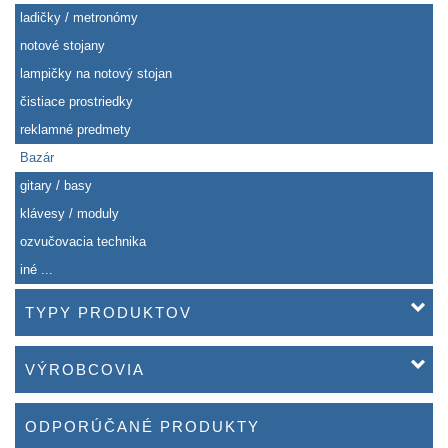
ladičky / metronómy
notové stojany
lampičky na notový stojan
čistiace prostriedky
reklamné predmety
Bazár
gitary / basy
klávesy / moduly
ozvučovacia technika
iné ...
TYPY PRODUKTOV
VÝROBCOVIA
ODPORÚČANÉ PRODUKTY