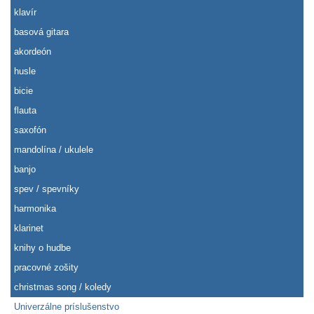
klavír
basová gitara
akordeón
husle
bicie
flauta
saxofón
mandolína / ukulele
banjo
spev / spevníky
harmonika
klarinet
knihy o hudbe
pracovné zošity
christmas song / koledy
Univerzálne príslušenstvo