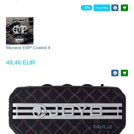
- 0%
novinka
Warwick EMP Coated 4
49,46 EUR