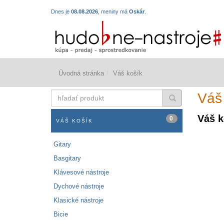
Dnes je
08.08.2026
, meniny má
Oskár
.
Úvodná stránka
Váš košík
hľadať
Váš
produkt
Váš k
0
VÁŠ KOŠÍK
Gitary
Basgitary
Klávesové nástroje
Dychové nástroje
Klasické nástroje
Bicie