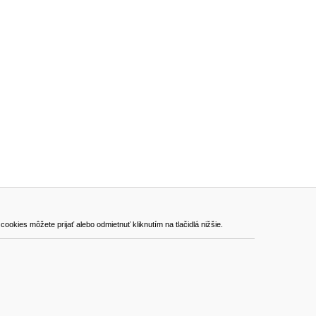
ADRESA
kies môžete prijať alebo odmietnuť kliknutím na tlačidlá nižšie.
VEST - tech s.r.o.
Hviezdoslavova 280/6, 965 01 Žiar nad Hronom
Slovakia (Slovak Republic)