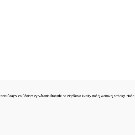
NA STIAHNUTIE
KONTAKT
dajov za účelom vytvárania štatistík na zlepšenie kvality našej webovej stránky. Naše coo
na odstúpenie od zmluvy
0905419149
svencel@gmail.com