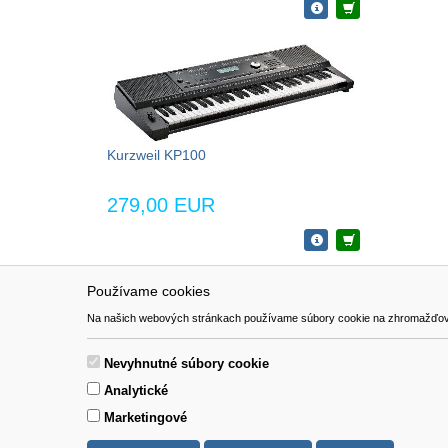
Kurzweil KP100
279,00 EUR
Používame cookies
NAVIGÁCIA
SÚBORY 
Na našich webových stránkach používame súbory cookie na zhromažďovanie ú
Katalóg
Formulár 
O nás
Nevyhnutné súbory cookie
Pomoc
Analytické
Kontakt
Marketingové